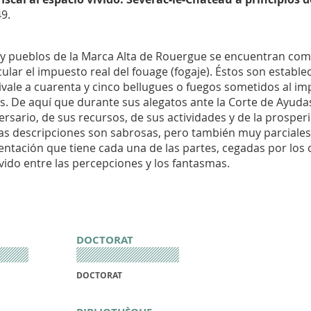
9.
des y pueblos de la Marca Alta de Rouergue se encuentran c
lcular el impuesto real del
fouage
(
fogaje
). Éstos son estable
ivale a cuarenta y cinco
bellugues
o fuegos sometidos al impu
aís. De aquí que durante sus alegatos ante la Corte de Ayud
rsario, de sus recursos, de sus actividades y de la prosper
as descripciones son sabrosas, pero también muy parciales.
sentación que tiene cada una de las partes, cegadas por los c
ido entre las percepciones y los fantasmas.
DOCTORAT
DOCTORAT