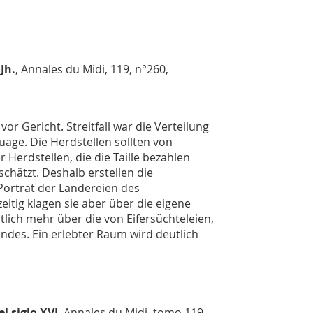
Jh.
,
Annales du Midi
, 119, n°260,
or Gericht. Streitfall war die Verteilung
uage. Die Herdstellen sollten von
Herdstellen, die die Taille bezahlen
hätzt. Deshalb erstellen die
 Porträt der Ländereien des
itig klagen sie aber über die eigene
tlich mehr über die von Eifersüchteleien,
andes. Ein erlebter Raum wird deutlich
el siglo XVI
,
Annales du Midi
, tomo 119,