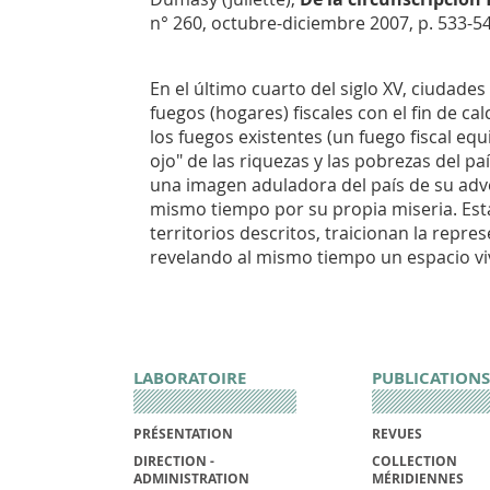
n° 260, octubre-diciembre 2007, p. 533-54
En el último cuarto del siglo XV, ciuda
fuegos (hogares) fiscales con el fin de ca
los fuegos existentes (un fuego fiscal equ
ojo" de las riquezas y las pobrezas del p
una imagen aduladora del país de su adve
mismo tiempo por su propia miseria. Est
territorios descritos, traicionan la repre
revelando al mismo tiempo un espacio viv
LABORATOIRE
PUBLICATIONS
PRÉSENTATION
REVUES
DIRECTION -
COLLECTION
ADMINISTRATION
MÉRIDIENNES