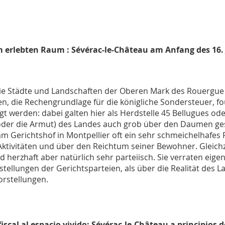
 erlebten Raum : Sévérac-le-Château am Anfang des 16. 
h die Städte und Landschaften der Oberen Mark des Rouergue v
n, die Rechengrundlage für die königliche Sondersteuer, fo
werden: dabei galten hier als Herdstelle 45 Bellugues oder 
der die Armut) des Landes auch grob über den Daumen gesc
am Gerichtshof in Montpellier oft ein sehr schmeichelhafes
ktivitäten und über den Reichtum seiner Bewohner. Gleichze
herzhaft aber natürlich sehr parteiisch. Sie verraten eigen
ellungen der Gerichtsparteien, als über die Realität des L
rstellungen.
fiscal al espacio vivido: Sévérac-le-Château a principios d