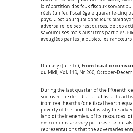
la répartition des feux fiscaux servant au
réels (un feu fiscal égale quarante-cinq b
pays. C'est pourquoi dans leurs plaidoyer
adversaire, de ses ressources, de ses act
savoureuses mais aussi très partiales. Elle
aveuglées par les jalousies, les rancœurs
Dumasy (Juliette),
From fiscal circumscri
du Midi
, Vol. 119, Nr 260, October-Decem
During the last quarter of the fifteenth
suit over the distribution of fiscal heart
from real hearths (one fiscal hearth equa
poverty of the land. That is why the adver
land of their enemies, of its resources, of
descriptions are very picturesque but als
representations that the adversaries ente