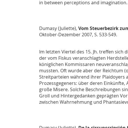
in between perceptions and imagination.
Dumasy (Juliette),
Vom Steuerbezirk zum
Oktober-Dezember 2007, S. 533-549.
Im letzten Viertel des 15. Jh. treffen sic
der vom Fiskus veranschlagten Herdstelle
königlichen Kommissaren neuveranschlagt 
mussten. Oft wurde aber der Reichtum (o
Streitparteien während ihrer Plaidoyers 
Prozessgegeners: über deren Einkünfte, A
große Misere. Solche Beschreibungen sind 
Groll und Hintergedanken geprägten Vorst
zwischen Wahrnehmung und Phantasievo
Dumasy (Juliette),
De la circunscripci
ó
n 