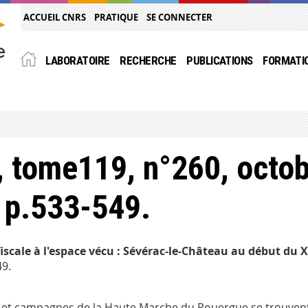
ACCUEIL CNRS
PRATIQUE
SE CONNECTER
LABORATOIRE
RECHERCHE
PUBLICATIONS
FORMATI
, tome119, n°260, octob
 p.533-549.
fiscale à l'espace vécu : Sévérac-le-Château au début du X
49.
lles et campagnes de la Haute Marche du Rouergue se trouve