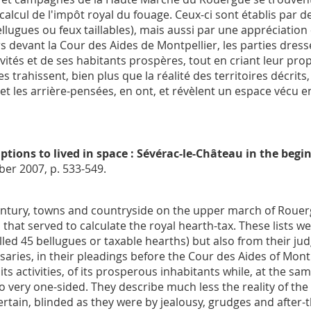
 calcul de l'impôt royal du fouage. Ceux-ci sont établis par
ellugues ou feux taillables), mais aussi par une appréciation 
s devant la Cour des Aides de Montpellier, les parties dresse
ivités et de ses habitants prospères, tout en criant leur pro
s trahissent, bien plus que la réalité des territoires décrits
 et les arrière-pensées, en ont, et révèlent un espace vécu 
ptions to lived in space : Sévérac-le-Château in the begi
ber 2007, p. 533-549.
 century, towns and countryside on the upper march of Roue
hs that served to calculate the royal hearth-tax. These list
lled 45
bellugues
or taxable hearths) but also from their j
saries, in their pleadings before the Cour des Aides of Montpe
 its activities, of its prosperous inhabitants while, at the s
o very one-sided. They describe much less the reality of the 
rtain, blinded as they were by jealousy, grudges and after-t