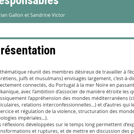
esponsables
rian Gallon et Sandrine Victor
résentation
 thématique réunit des membres désireux de travailler à l
hrétiens, juifs et musulmans) envisagés largement, c’est-à-di
rectement connectés, du Portugal à la mer Noire en passant
lkanique, avec l’ambition d’associer de manière étroite les
assiquement l’appréhension des mondes méditerranéens (ci
ticulaires, relations interconfessionnelles...) et d’autres qu
xercice et régulation de la violence, structuration des monde
ologies impériales...).
s réflexions développées sur le temps long permettent d’exp
ansformations et ruptures, et de mettre en discussion des pr