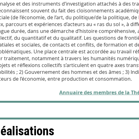
analyse et des instruments d’investigation attachés à des tr
connaissent souvent du fait des cloisonnements académique
ciale (de l’économie, de l’art, du politique/de la politique, de
ux, parcours et expériences d’acteurs au « ras du sol », à diff
ngue durée, dans une démarche d’histoire compréhensive, au
lectif, du quantitatif et du qualitatif. Les questions de fronti
atiales et sociales, de contacts et conflits, de formation et
oblématiques. Une place centrale est accordée au travail réfle
ur traitement, notamment à travers les humanités numériq
ojets et réflexions collectifs s’articulent en quatre axes tran
bilités ; 2) Gouvernement des hommes et des âmes ; 3) Indi
teurs de l’économie, entre production et consommation.
Annuaire des membres de la T
éalisations