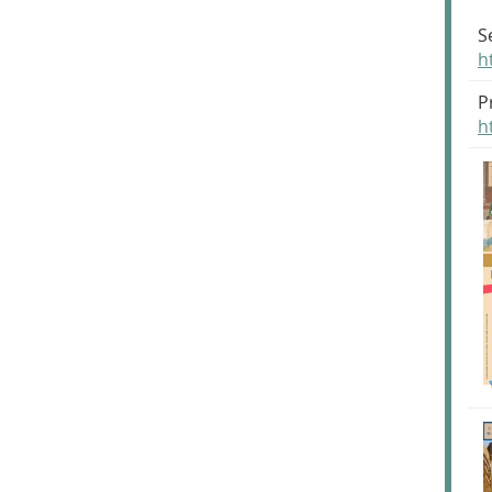
S
h
P
h