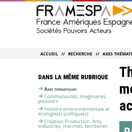
ACCUEIL
RECHERCHE
AXES THÉMAT
T
Dans la même rubrique
mé
Axes thématiques
Communautés, imaginaires,
ac
pouvoirs
Histoire environnementale et
écologie(s) politique(s)
Création-Production. Arts,
industries, marchés, territoires