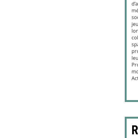
d’
mé
so
je
lo
col
sp
pr
le
Pr
mo
Ac
R