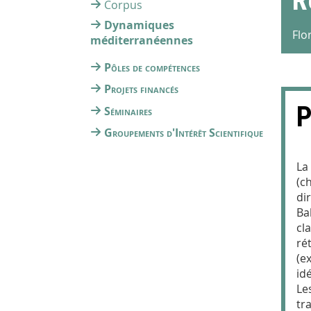
R
Corpus
Dynamiques
Flo
méditerranéennes
Pôles de compétences
Projets financés
P
Séminaires
Groupements d'Intérêt Scientifique
La
(c
di
Ba
cl
ré
(e
idé
Le
tr