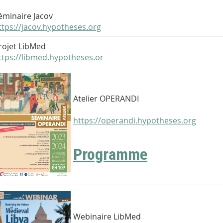
éminaire Jacov
ttps://jacov.hypotheses.org
rojet LibMed
ttps://libmed.hypotheses.or
Atelier OPERANDI
https://operandi.hypotheses.org
Programme
Webinaire LibMed