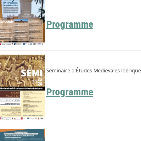
Programme
Séminaire d'Études Médiévales Ibériqu
Programme