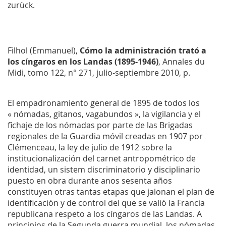
zurück.
Filhol (Emmanuel),
Cómo la administración trató a
los cíngaros en los Landas (1895-1946)
,
Annales du
Midi
, tomo 122, n° 271, julio-septiembre 2010, p.
El empadronamiento general de 1895 de todos los
« nómadas, gitanos, vagabundos », la vigilancia y el
fichaje de los nómadas por parte de las Brigadas
regionales de la Guardia móvil creadas en 1907 por
Clémenceau, la ley de julio de 1912 sobre la
institucionalización del carnet antropométrico de
identidad, un sistem discriminatorio y disciplinario
puesto en obra durante anos sesenta años
constituyen otras tantas etapas que jalonan el plan de
identificación y de control del que se valió la Francia
republicana respeto a los cíngaros de las Landas. A
principios de la Segunda guerra mundial, los nómadas