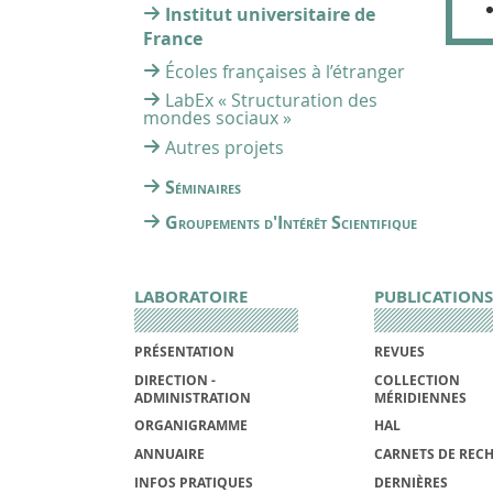
Institut universitaire de
France
Écoles françaises à l’étranger
LabEx « Structuration des
mondes sociaux »
Autres projets
Séminaires
Groupements d'Intérêt Scientifique
LABORATOIRE
PUBLICATIONS
PRÉSENTATION
REVUES
DIRECTION -
COLLECTION
ADMINISTRATION
MÉRIDIENNES
ORGANIGRAMME
HAL
ANNUAIRE
CARNETS DE REC
INFOS PRATIQUES
DERNIÈRES