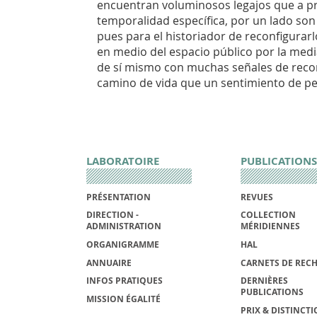
encuentran voluminosos legajos que a pri
temporalidad específica, por un lado son
pues para el historiador de reconfigurar
en medio del espacio público por la medi
de sí mismo con muchas señales de recon
camino de vida que un sentimiento de pe
LABORATOIRE
PUBLICATIONS
PRÉSENTATION
REVUES
DIRECTION -
COLLECTION
ADMINISTRATION
MÉRIDIENNES
ORGANIGRAMME
HAL
ANNUAIRE
CARNETS DE REC
INFOS PRATIQUES
DERNIÈRES
PUBLICATIONS
MISSION ÉGALITÉ
PRIX & DISTINCT