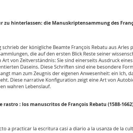
r zu hinterlassen: die Manuskriptensammung des Fran
schrieb der königliche Beamte François Rebatu aus Arles pr
mmlungen, die auf den ersten Blick Reste seiner wissensch
 Art von Zeitverständnis: Sie sind einerseits Ausdruck ei
tierten Daseins. Diese Schriften sind eine besondere Form 
langt man zum Zeugnis der eigenen Anwesenheit: ein Ich, da
steht. Diese narrative Konfiguration zeigt eine Art von Auto
nen wahren Lebenslauf.
e rastro : los manuscritos de François Rebatu (1588-1662
icto a practicar la escritura casi a diario a la usanza de la 