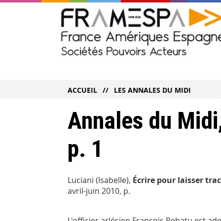
ACCUEIL
LES ANNALES DU MIDI
Annales du Midi,
p. 1
Luciani (Isabelle),
Écrire pour laisser tra
avril-juin 2010, p.
L'officier arlésien François Rebatu est a