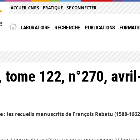
ACCUEIL CNRS
PRATIQUE
SE CONNECTER
LABORATOIRE
RECHERCHE
PUBLICATIONS
FORMATI
 tome 122, n°270, avril
ce : les recueils manuscrits de François Rebatu (1588-1662
depte d'une pratique d'écriture quasi-quotidienne à l'horizo