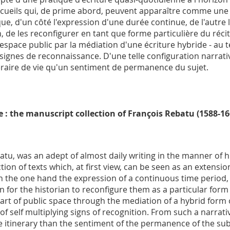
cueils qui, de prime abord, peuvent apparaître comme une 
que, d'un côté l'expression d'une durée continue, de l'autre
en, de les reconfigurer en tant que forme particulière du récit
 l'espace public par la médiation d'une écriture hybride - 
s signes de reconnaissance. D'une telle configuration narrat
éraire de vie qu'un sentiment de permanence du sujet.
ce : the manuscript collection of François Rebatu
(1588-16
batu, was an adept of almost daily writing in the manner of
on of texts which, at first view, can be seen as an extension 
 on the one hand the expression of a continuous time period,
n for the historian to reconfigure them as a particular form o
heart of public space through the mediation of a hybrid form o
of self multiplying signs of recognition. From such a narrati
e itinerary than the sentiment of the permanence of the sub