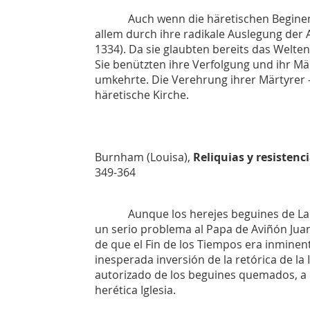
Auch wenn die häretischen Beginen des
allem durch ihre radikale Auslegung der A
1334). Da sie glaubten bereits das Weltend
Sie benützten ihre Verfolgung und ihr Mä
umkehrte. Die Verehrung ihrer Märtyrer -
häretische Kirche.
Burnham (Louisa),
Reliquias y resistenc
349-364
Aunque los herejes beguines de Lang
un serio problema al Papa de Aviñón Juan
de que el Fin de los Tiempos era inmine
inesperada inversión de la retórica de l
autorizado de los beguines quemados, a l
herética Iglesia.