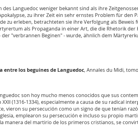
 Languedoc weniger bekannt sind als ihre Zeitgenossen d
pokalypse, zu ihrer Zeit ein sehr ernstes Problem für den Pa
e zu erleben, betrachteten sie ihre Verfolgung als Beweis fü
rtyrertum als Propaganda in einer Art, die die Rhetorik der
 der "verbrannen Beginen" - wurde, ähnlich dem Märtyrerkul
ia entre los beguines de Languedoc
,
Annales du Midi
, tomo
uedoc son hoy mucho menos conocidos que sus contempo
 XXII (1316-1334), especialmente a causa de su radical inte
nte, vieron su persecución como un signo de que tenían raz
a Iglesia, emplearon su persecución e incluso su propio mart
a manera del martirio de los primeros cristianos, se convi