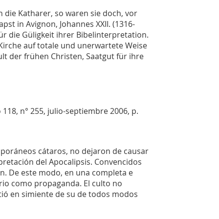
ie Katharer, so waren sie doch, vor
pst in Avignon, Johannes XXII. (1316-
r die Güligkeit ihrer Bibelinterpretation.
 Kirche auf totale und unerwartete Weise
t der frühen Christen, Saatgut für ihre
 118, n° 255, julio-septiembre 2006, p.
ráneos cátaros, no dejaron de causar
rpretación del Apocalipsis. Convencidos
ón. De este modo, en una completa e
irio como propaganda. El culto no
rtió en simiente de su de todos modos