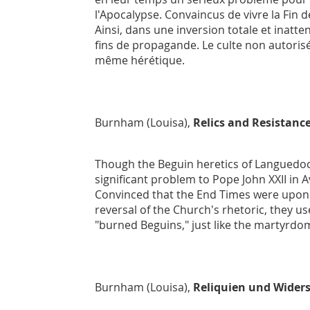
l'Apocalypse. Convaincus de vivre la Fin 
Ainsi, dans une inversion totale et inatten
fins de propagande. Le culte non autoris
même hérétique.
Burnham (Louisa),
Relics and Resistan
Though the Beguin heretics of Languedoc
significant problem to Pope John XXII in A
Convinced that the End Times were upon t
reversal of the Church's rhetoric, they 
"burned Beguins," just like the martyrdom 
Burnham (Louisa),
Reliquien und Wider