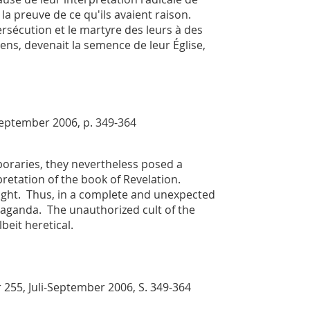
a preuve de ce qu'ils avaient raison.
persécution et le martyre des leurs à des
ens, devenait la semence de leur Église,
-September 2006, p. 349-364
oraries, they nevertheless posed a
pretation of the book of Revelation.
right. Thus, in a complete and unexpected
paganda. The unauthorized cult of the
beit heretical.
r 255, Juli-September 2006, S. 349-364