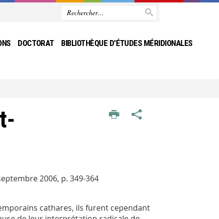
ONS
DOCTORAT
BIBLIOTHÈQUE D'ÉTUDES MÉRIDIONALES
t-
t-septembre 2006, p. 349-364
orains cathares, ils furent cependant
use de leur interprétation radicale de