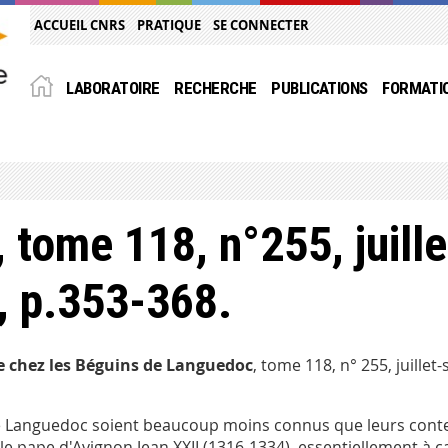
ACCUEIL CNRS
PRATIQUE
SE CONNECTER
LABORATOIRE
RECHERCHE
PUBLICATIONS
FORMATI
 tome 118, n°255, juille
, p.353-368.
ce chez les Béguins de Languedoc
, tome 118, n° 255, juille
nguedoc soient beaucoup moins connus que leurs contemp
 pape d'Avignon Jean XXII (1316-1334), essentiellement à ca