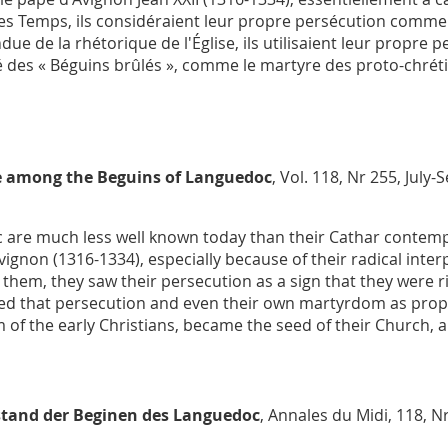
des Temps, ils considéraient leur propre persécution comme l
due de la rhétorique de l'Église, ils utilisaient leur propre 
é des « Béguins brûlés », comme le martyre des proto-chréti
ce among the Beguins of Languedoc
, Vol. 118, Nr 255, July
 are much less well known today than their Cathar contemp
vignon (1316-1334), especially because of their radical inter
hem, they saw their persecution as a sign that they were 
used that persecution and even their own martyrdom as pro
of the early Christians, became the seed of their Church, al
stand der Beginen des Languedoc
,
Annales du Midi
, 118, N