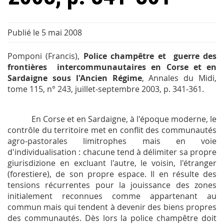
Publié le 5 mai 2008
Pomponi (Francis),
Police champêtre et guerre des
frontières intercommunautaires en Corse et en
Sardaigne sous l'Ancien Régime
,
Annales du Midi
,
tome 115, n° 243, juillet-septembre 2003, p. 341-361.
En Corse et en Sardaigne, à l'époque moderne, le
contrôle du territoire met en conflit des communautés
agro-pastorales limitrophes mais en voie
d'individualisation : chacune tend à délimiter sa propre
giurisdizione
en excluant l'autre, le voisin, l'étranger
(
forestiere
), de son propre espace. Il en résulte des
tensions récurrentes pour la jouissance des zones
initialement reconnues comme appartenant au
commun mais qui tendent à devenir des biens propres
des communautés. Dès lors la police champêtre doit