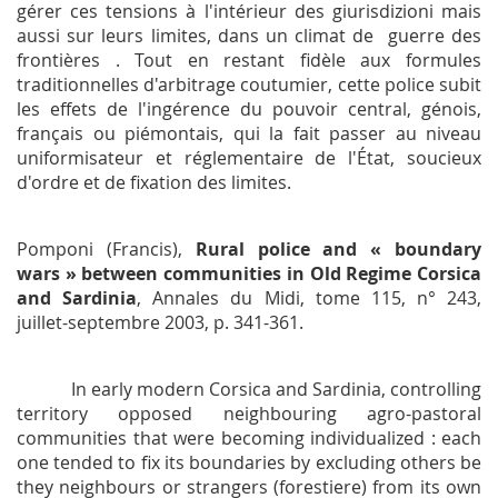
gérer ces tensions à l'intérieur des
giurisdizioni
mais
aussi sur leurs limites, dans un climat de guerre des
frontières . Tout en restant fidèle aux formules
traditionnelles d'arbitrage coutumier, cette police subit
les effets de l'ingérence du pouvoir central, génois,
français ou piémontais, qui la fait passer au niveau
uniformisateur et réglementaire de l'État, soucieux
d'ordre et de fixation des limites.
Pomponi (Francis),
Rural police and « boundary
wars » between communities in Old Regime Corsica
and Sardinia
,
Annales du Midi
, tome 115, n° 243,
juillet-septembre 2003, p. 341-361.
In early modern Corsica and Sardinia, controlling
territory opposed neighbouring agro-pastoral
communities that were becoming individualized : each
one tended to fix its boundaries by excluding others be
they neighbours or strangers (
forestiere
) from its own