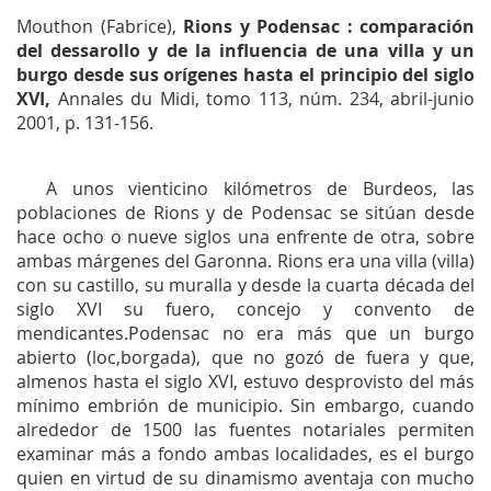
Mouthon (Fabrice),
Rions y Podensac : comparación
del dessarollo y de la influencia de una villa y un
burgo desde sus orígenes hasta el principio del siglo
XVI,
Annales du Midi
, tomo 113, núm. 234, abril-junio
2001, p. 131-156.
A unos vienticino kilómetros de Burdeos, las
poblaciones de Rions y de Podensac se sitúan desde
hace ocho o nueve siglos una enfrente de otra, sobre
ambas márgenes del Garonna. Rions era una villa (
villa
)
con su castillo, su muralla y desde la cuarta década del
siglo XVI su fuero, concejo y convento de
mendicantes.Podensac no era más que un burgo
abierto (loc,borgada), que no gozó de fuera y que,
almenos hasta el siglo XVI, estuvo desprovisto del más
mínimo embrión de municipio. Sin embargo, cuando
alrededor de 1500 las fuentes notariales permiten
examinar más a fondo ambas localidades, es el burgo
quien en virtud de su dinamismo aventaja con mucho