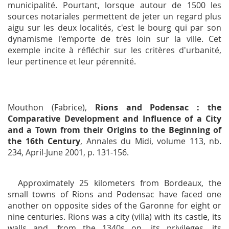
municipalité. Pourtant, lorsque autour de 1500 les
sources notariales permettent de jeter un regard plus
aigu sur les deux localités, c'est le bourg qui par son
dynamisme l'emporte de très loin sur la ville. Cet
exemple incite à réfléchir sur les critères d'urbanité,
leur pertinence et leur pérennité.
Mouthon (Fabrice),
Rions and Podensac : the
Comparative Development and Influence of a City
and a Town from their Origins to the Beginning of
the 16th Century
,
Annales du Midi
, volume 113, nb.
234, April-June 2001, p. 131-156.
Approximately 25 kilometers from Bordeaux, the
small towns of Rions and Podensac have faced one
another on opposite sides of the Garonne for eight or
nine centuries. Rions was a city (villa) with its castle, its
walls and, from the 1340s on, its privileges, its