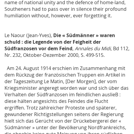
name of national unity and the defence of home-land,
Southeners had to pass over in silence their profound
humiliation without, however, ever forgetting it.
Le Naour (Jean-Yves),
Die « Südmänner » waren
schuld : die Legende von der Feigheit der
Südfranzosen vor dem Feind
,
Annales du Midi
, Bd 112,
Nr. 232, Oktober-Dezember 2000, S. 499-515.
Am 24. August 1914 erschien im Zusammenhang mit
dem Rückzug der französischen Truppen ein Artikel in
der Tageszeitung Le Matin, [Der Morgen], der vom
Kriegsminister angeregt worden war und sich über das
Verhalten der Südfranzosen im feindlichen auslieB :
diese hälten angesichts des Feindes die Flucht
ergriffen. Trotz zahlreicher Proteste und späterer,
gewundener Richtigstellungen seitens der Regierung
hielt sich das Gerücht von der Drückebergerei der «
Südmänner » unter der Bevölkerung Nordfrankreichs,
die ohnehin keine gute Meinung von ihren südlichen