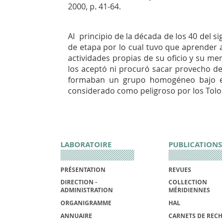
2000, p. 41-64.
Al principio de la década de los 40 del si
de etapa por lo cual tuvo que aprender a
actividades propias de su oficio y su m
los aceptó ni procuró sacar provecho de 
formaban un grupo homogéneo bajo el
considerado como peligroso por los Tolo
LABORATOIRE
PUBLICATIONS
PRÉSENTATION
REVUES
DIRECTION -
COLLECTION
ADMINISTRATION
MÉRIDIENNES
ORGANIGRAMME
HAL
ANNUAIRE
CARNETS DE REC