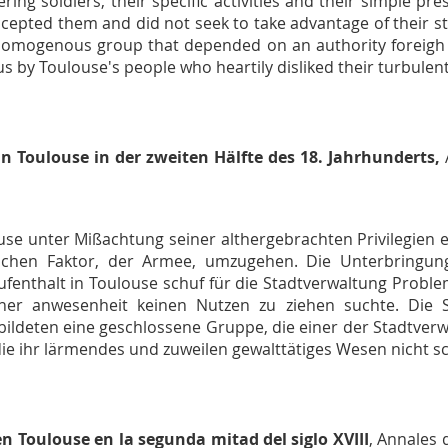
ing soldiers, their specific activities and their simple 
epted them and did not seek to take advantage of their stay
homogenous group that depended on an authority foreigh 
by Toulouse's people who heartily disliked their turbulent 
in Toulouse in der zweiten Hälfte des 18. Jahrhunderts,
ouse unter Mißachtung seiner althergebrachten Privilegien
tlichen Faktor, der Armee, umzugehen. Die Unterbringu
Aufenthalt in Toulouse schuf für die Stadtverwaltung Prob
iner anwesenheit keinen Nutzen zu ziehen suchte. Die 
ie bildeten eine geschlossene Gruppe, die einer der Stadtver
e ihr lärmendes und zuweilen gewalttätiges Wesen nicht s
en Toulouse en la segunda mitad del siglo XVIII
,
Annales 