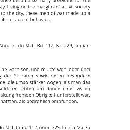
presence became so many problems for the
. Living on the margins of a civil society
to the city, these men of war made up a
if not violent behaviour.
Annales du Midi
, Bd. 112, Nr. 229, Januar-
 eine Garnison, und mußte wohl oder übel
ng der Soldaten sowie deren besondere
leme, die umso stärker wogen, als man das
Soldaten lebten am Rande einer zivilen
waltung fremden Obrigkeit unterstellt war,
chätzten, als bedrohlich empfunden.
du Midi
,tomo 112, núm. 229, Enero-Marzo