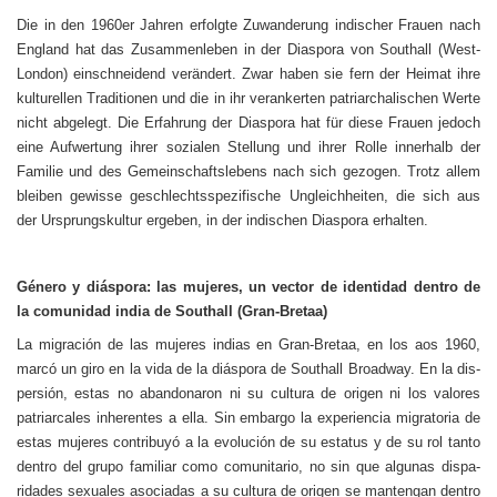
Die in den 1960er Jahren erfolgte Zuwanderung indischer Frauen nach
England hat das Zusam­menleben in der Diaspora von Southall (West­
London) einschneidend verändert. Zwar haben sie fern der Heimat ihre
kulturellen Traditionen und die in ihr verankerten patriarchalischen Werte
nicht abgelegt. Die Erfahrung der Diaspora hat für diese Frauen jedoch
eine Aufwertung ihrer sozialen Stellung und ihrer Rolle innerhalb der
Familie und des Gemeinschaftslebens nach sich gezogen. Trotz allem
bleiben gewisse ges­chlechtsspezifische Ungleichheiten, die sich aus
der Ursprungskultur ergeben, in der indischen Diaspora erhalten.
Género y diáspora: las mujeres, un vector de identidad dentro de
la comunidad india de Southall (Gran-Bretaa)
La migración de las mujeres indias en Gran-Bre­taa, en los aos 1960,
marcó un giro en la vida de la diáspora de Southall Broadway. En la dis­
persión, estas no abandonaron ni su cultura de origen ni los valores
patriarcales inherentes a ella. Sin embargo la experiencia migratoria de
estas mujeres contribuyó a la evolución de su estatus y de su rol tanto
dentro del grupo fami­liar como comunitario, no sin que algunas dispa­
ridades sexuales asociadas a su cultura de origen se mantengan dentro