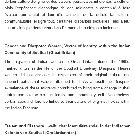
de leur culture d'origine et des valeurs patriarcales inhérentes à celle-ci.
Mais l'expé­rience diasporique de ces migrantes a contribué à faire
évoluer leur statut et leur rôle au sein de la cellule familiale et
communautaire. Malgré tout, certaines disparités sexuelles liées à leur
culture d'origine demeurent dans l'espace de la diaspora indienne.
Gender and Diaspora: Women, Vector of Identity within the Indian
Community of Southall (
Great Britain
)
The migration of Indian women to
Great Britain
, during the 1960s,
marked a turn in the life of the Southall Broadway Diaspora. Theses
women did not dissolve in dispersion of their original culture and
inherent patriarchal values attached to it. As a result the Diasporic
experience of these migrants contributed to bring some change in their
status and role within the family and com­munity cell. Nonetheless,
certain sexual diffe­rence linked to their culture of origin still exist within
the Indian Diaspora.
Frauen und Diaspora : weiblicher ldentitätswandel in der indischen
Kolonie von Southall (Großbritannien)