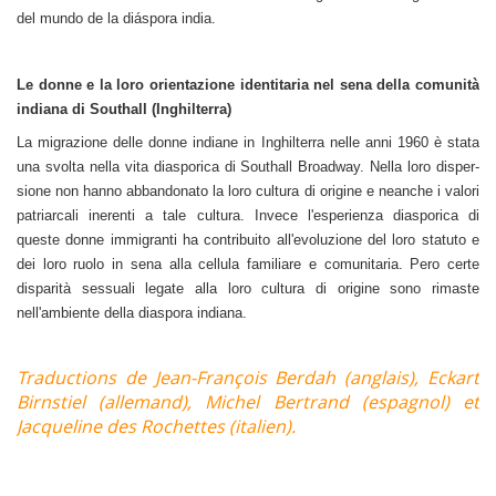
del mundo de la diáspora india.
Le donne e la loro orientazione identitaria nel sena della comunità
indiana di Southall (Inghilterra)
La migrazione delle donne indiane in Inghilterra nelle anni 1960 è stata
una svolta nella vita dia­sporica di Southall Broadway. Nella loro disper­
sione non hanno abbandonato la loro cultura di origine e neanche i valori
patriarcali inerenti a tale cultura. Invece l'esperienza diasporica di
queste donne immigranti ha contribuito all'evo­luzione del loro statuto e
dei loro ruolo in sena alla cellula familiare e comunitaria. Pero certe
disparità sessuali legate alla loro cultura di ori­gine sono rimaste
nell'ambiente della diaspora indiana.
Traductions de Jean-François Berdah (anglais), Eckart
Birnstiel (allemand), Michel Bertrand (espagnol) et
Jacqueline des Rochettes (italien).