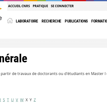
ACCUEIL CNRS
PRATIQUE
SE CONNECTER
LABORATOIRE
RECHERCHE
PUBLICATIONS
FORMATI
nérale
 partir de travaux de doctorants ou d'étudiants en Master I et
R
S
T
U
V
W
X Y
Z