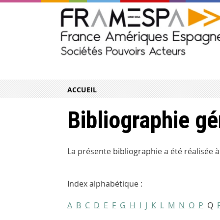
ACCUEIL
Bibliographie gé
La présente bibliographie a été réalisée à
Index alphabétique :
A
B
C
D
E
F
G
H
I
J
K
L
M
N
O
P
Q