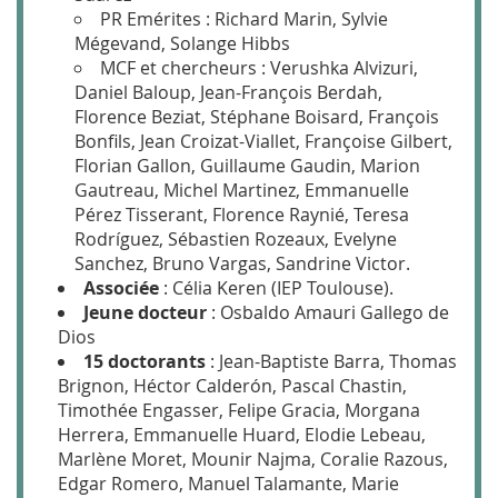
PR Emérites : Richard Marin, Sylvie
Mégevand, Solange Hibbs
MCF et chercheurs : Verushka Alvizuri,
Daniel Baloup, Jean-François Berdah,
Florence Beziat, Stéphane Boisard, François
Bonfils, Jean Croizat-Viallet, Françoise Gilbert,
Florian Gallon, Guillaume Gaudin, Marion
Gautreau, Michel Martinez, Emmanuelle
Pérez Tisserant, Florence Raynié, Teresa
Rodríguez, Sébastien Rozeaux, Evelyne
Sanchez, Bruno Vargas, Sandrine Victor.
Associée
: Célia Keren (IEP Toulouse).
Jeune docteur
: Osbaldo Amauri Gallego de
Dios
15 doctorants
: Jean-Baptiste Barra, Thomas
Brignon, Héctor Calderón, Pascal Chastin,
Timothée Engasser, Felipe Gracia, Morgana
Herrera, Emmanuelle Huard, Elodie Lebeau,
Marlène Moret, Mounir Najma, Coralie Razous,
Edgar Romero, Manuel Talamante, Marie