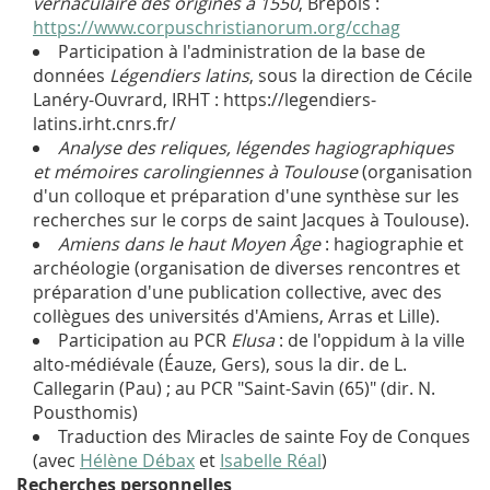
vernaculaire des origines à 1550
, Brepols :
https://www.corpuschristianorum.org/cchag
Participation à l'administration de la base de
données
Légendiers latins
, sous la direction de Cécile
Lanéry-Ouvrard, IRHT : https://legendiers-
latins.irht.cnrs.fr/
Analyse des reliques, légendes hagiographiques
et mémoires carolingiennes à Toulouse
(organisation
d'un colloque et préparation d'une synthèse sur les
recherches sur le corps de saint Jacques à Toulouse).
Amiens dans le haut Moyen Âge
: hagiographie et
archéologie (organisation de diverses rencontres et
préparation d'une publication collective, avec des
collègues des universités d'Amiens, Arras et Lille).
Participation au PCR
Elusa
: de l'oppidum à la ville
alto-médiévale (Éauze, Gers), sous la dir. de L.
Callegarin (Pau) ; au PCR
"Saint-Savin (65)" (dir. N.
Pousthomis)
Traduction des Miracles de sainte Foy de Conques
(avec
Hélène Débax
et
Isabelle Réal
)
Recherches personnelles