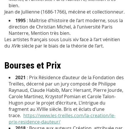
bien.
Jean de Jullienne (1686-1766), mécène et collectionneur
.
1995
: Maîtrise d’histoire de l’art moderne, sous la
direction de Christian Michel, à l’université Paris
Nanterre, Mention très bien.
Les artistes français sous Louis xiv face à l’art vénitien
du
XVI
e
siècle par le biais de la théorie de l’art
.
Bourses et Prix
2021
: Prix Résidence d’auteur de la Fondation des
Treilles, décerné par un jury composé de Philippe
Raynaud, Claude Habib, Marc Hersant, Pierre Jourde,
Carole Martinez, Krzystof Pomian et Carole Talon-
Hugon pour le projet d’écriture,
L’intrigue du
fragment au XVIII
e
siècle. Bris et éclats d’une
trace
.
https://www.les-treilles.com/la-creation/le-
prix-residence-dauteur/
2018
: Bourse aux auteurs Création, attribuée par