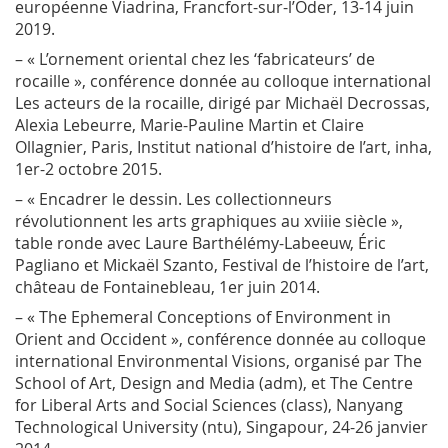
européenne Viadrina, Francfort-sur-l’Oder, 13-14 juin
2019.
– « L’ornement oriental chez les ‘fabricateurs’ de
rocaille », conférence donnée au colloque international
Les acteurs de la rocaille
, dirigé par Michaël Decrossas,
Alexia Lebeurre, Marie-Pauline Martin et Claire
Ollagnier, Paris, Institut national d’histoire de l’art, inha,
1
er
-2 octobre 2015.
– « Encadrer le dessin. Les collectionneurs
révolutionnent les arts graphiques au xviii
e
siècle »,
table ronde avec Laure Barthélémy-Labeeuw, Éric
Pagliano et Mickaël Szanto, Festival de l’histoire de l’art,
château de Fontainebleau, 1
er
juin 2014.
– « The Ephemeral Conceptions of Environment in
Orient and Occident », conférence donnée au colloque
international
Environmental Visions
, organisé par The
School of Art, Design and Media (adm), et The Centre
for Liberal Arts and Social Sciences (class), Nanyang
Technological University (ntu), Singapour, 24-26 janvier