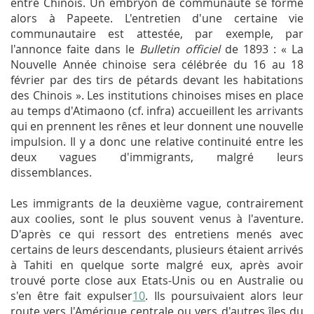
entre Chinois. Un embryon de communauté se forme
alors à Papeete. L'entretien d'une certaine vie
communautaire est attestée, par exemple, par
l'annonce faite dans le
Bulletin officiel
de 1893 : « La
Nouvelle Année chinoise sera célébrée du 16 au 18
février par des tirs de pétards devant les habitations
des Chinois ». Les institutions chinoises mises en place
au temps d'Atimaono (cf. infra) accueillent les arrivants
qui en prennent les rênes et leur donnent une nouvelle
impulsion. Il y a donc une relative continuité entre les
deux vagues d'immigrants, malgré leurs
dissemblances.
Les immigrants de la deuxième vague, contrairement
aux coolies, sont le plus souvent venus à l'aventure.
D'après ce qui ressort des entretiens menés avec
certains de leurs descendants, plusieurs étaient arrivés
à Tahiti en quelque sorte malgré eux, après avoir
trouvé porte close aux Etats-Unis ou en Australie ou
s'en être fait expulser
10
. Ils poursuivaient alors leur
route vers l'Amérique centrale ou vers d'autres îles du