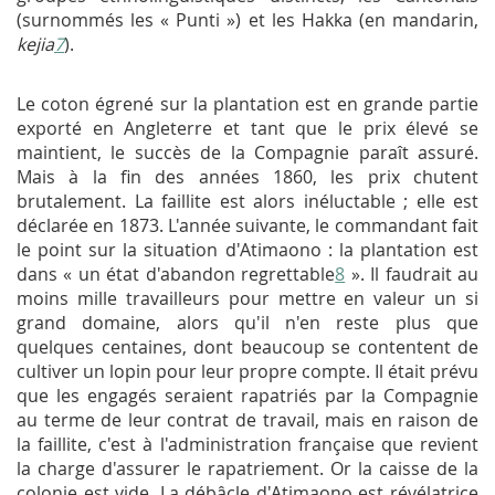
(surnommés les « Punti ») et les Hakka (en mandarin,
kejia
7
).
Le coton égrené sur la plantation est en grande partie
exporté en Angleterre et tant que le prix élevé se
maintient, le succès de la Compagnie paraît assuré.
Mais à la fin des années 1860, les prix chutent
brutalement. La faillite est alors inéluctable ; elle est
déclarée en 1873. L'année suivante, le commandant fait
le point sur la situation d'Atimaono : la plantation est
dans « un état d'abandon regrettable
8
». Il faudrait au
moins mille travailleurs pour mettre en valeur un si
grand domaine, alors qu'il n'en reste plus que
quelques centaines, dont beaucoup se contentent de
cultiver un lopin pour leur propre compte. Il était prévu
que les engagés seraient rapatriés par la Compagnie
au terme de leur contrat de travail, mais en raison de
la faillite, c'est à l'administration française que revient
la charge d'assurer le rapatriement. Or la caisse de la
colonie est vide. La débâcle d'Atimaono est révélatrice