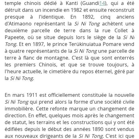
temple chinois dédié à Kanti (Guandi
14
), qui a été
détruit dans un incendie en 1982 et ensuite reconstruit
presque à l'identique. En 1892, cinq anciens
d'Atimaono représentant la
Si Ni Tong
achètent une
deuxième parcelle de terre dans la rue Collet à
Papeete, où se situe depuis lors le siège de la
Si Ni
Tong
. Et en 1897, le prince Terükinuiatua Pomare vend
à quatre représentants de la
Si Ni Tong
une parcelle de
terre à flanc de montagne. C'est là que sont enterrés
les premiers Chinois, et que se trouve toujours, à
l'heure actuelle, le cimetière du repos éternel, géré par
la
Si Ni Tong
.
En mars 1911 est officiellement constituée la nouvelle
Si Ni Tong
qui prend alors la forme d'une société civile
immobilière. Cette refonte marque un changement de
direction. En effet, quelques mois après le changement
de statut, les terrains et les constructions qui y ont été
édifiées depuis le début des années 1890 sont vendus
aux nouveaux dirigeants de la
Si Ni Tong
. C'est ici que