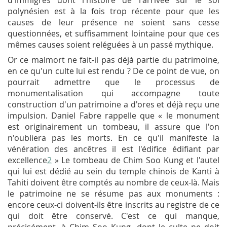
d'immigrés dont l'histoire de l'arrivée sur le sol
polynésien est à la fois trop récente pour que les
causes de leur présence ne soient sans cesse
questionnées, et suffisamment lointaine pour que ces
mêmes causes soient reléguées à un passé mythique.
Or ce malmort ne fait-il pas déjà partie du patrimoine,
en ce qu'un culte lui est rendu ? De ce point de vue, on
pourrait admettre que le processus de
monumentalisation qui accompagne toute
construction d'un patrimoine a d'ores et déjà reçu une
impulsion. Daniel Fabre rappelle que « le monument
est originairement un tombeau, il assure que l'on
n'oubliera pas les morts. En ce qu'il manifeste la
vénération des ancêtres il est l'édifice édifiant par
excellence
2
» Le tombeau de Chim Soo Kung et l'autel
qui lui est dédié au sein du temple chinois de Kanti à
Tahiti doivent être comptés au nombre de ceux-là. Mais
le patrimoine ne se résume pas aux monuments :
encore ceux-ci doivent-ils être inscrits au registre de ce
qui doit être conservé. C'est ce qui manque,