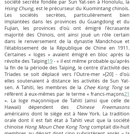
société secrète fondée par Sun Yat-sen à Honolulu, la
Hsing Chung
, est le précurseur du Kuomintang chinois.
Les sociétés secrètes, particulièrement bien
implantées dans les provinces du Guangdong et du
Fujian, les provinces d'où ont émigré l'écrasante
majorité des Chinois, ont ainsi joué un rôle certain
dans le renversement de la dynastie Mandchoue et
l'établissement de la République de Chine en 1911.
Certaines « loges » avaient émigré en bloc après la
révolte des Taiping
19
- « il est même probable qu'après
la fin de la période des Taiping, le centre d'activité des
Triades se soit déplacé vers l'Outre-mer »[20] - d'où
elles soutenaient à distance les activités de Sun Yat-
sen. A Tahiti, les membres de la
Chee Kong Tong
se
réfèrent à eux-mêmes par le terme « francs-maçons
21
». La loge maçonnique de Tahiti (ainsi que celle de
Hawaii) dépendent des
Chinese Freemasons
américains dont le siège est à New York. La tradition
orale dont il est fait état à Tahiti veut que la société
chinoise
Hong Moun Chee Kong Tong
comptait dix-huit
membres au départ dont cinq subsistèrent après « la