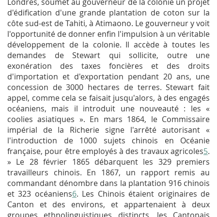
Londres, soumet au gouverneur de la colonie un projet
d'édification d'une grande plantation de coton sur la
côte sud-est de Tahiti, à Atimaono. Le gouverneur y voit
l'opportunité de donner enfin l'impulsion à un véritable
développement de la colonie. Il accède à toutes les
demandes de Stewart qui sollicite, outre une
exonération des taxes foncières et des droits
d'importation et d'exportation pendant 20 ans, une
concession de 3000 hectares de terres. Stewart fait
appel, comme cela se faisait jusqu'alors, à des engagés
océaniens, mais il introduit une nouveauté : les «
coolies asiatiques ». En mars 1864, le Commissaire
impérial de la Richerie signe l'arrêté autorisant «
l'introduction de 1000 sujets chinois en Océanie
française, pour être employés à des travaux agricoles
5
.
» Le 28 février 1865 débarquent les 329 premiers
travailleurs chinois. En 1867, un rapport remis au
commandant dénombre dans la plantation 916 chinois
et 323 océaniens
6
. Les Chinois étaient originaires de
Canton et des environs, et appartenaient à deux
groupes ethnolinguistiques distincts, les Cantonais