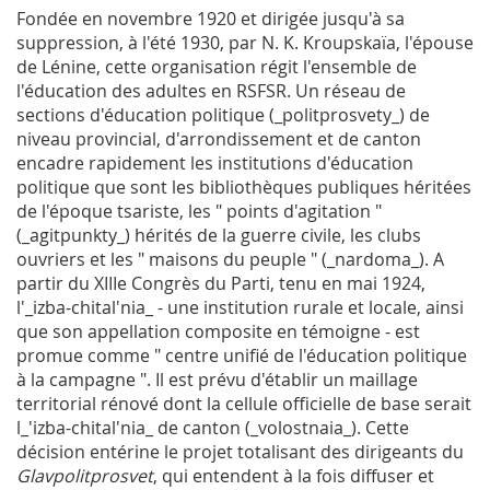
Fondée en novembre 1920 et dirigée jusqu'à sa
suppression, à l'été 1930, par N. K. Kroupskaïa, l'épouse
de Lénine, cette organisation régit l'ensemble de
l'éducation des adultes en
RSFSR
. Un réseau de
sections d'éducation politique (_politprosvety_) de
niveau provincial, d'arrondissement et de canton
encadre rapidement les institutions d'éducation
politique que sont les bibliothèques publiques héritées
de l'époque tsariste, les " points d'agitation "
(_agitpunkty_) hérités de la guerre civile, les clubs
ouvriers et les " maisons du peuple " (_nardoma_). A
partir du XIIIe Congrès du Parti, tenu en mai 1924,
l'_izba-chital'nia_ - une institution rurale et locale, ainsi
que son appellation composite en témoigne - est
promue comme " centre unifié de l'éducation politique
à la campagne ". Il est prévu d'établir un maillage
territorial rénové dont la cellule officielle de base serait
l_'izba-chital'nia_ de canton (_volostnaia_). Cette
décision entérine le projet totalisant des dirigeants du
Glavpolitprosvet
, qui entendent à la fois diffuser et