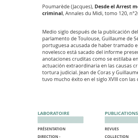
Poumarède (Jacques),
Desde el
Arrest 
criminal
,
Annales du Midi
, tomo 120, n°2
Medio siglo después de la publicación de
parlamento de Toulouse, Guillaume de Sé
portuguesa acusada de haber tramado el 
novelesco está sacado del informe presen
anotaciones cruditas como se estilaba en
actuación extraordinaria en las causas c
tortura judicial. Jean de Coras y Guillau
tuvo mucho éxito en el siglo XVIII con las
LABORATOIRE
PUBLICATIONS
PRÉSENTATION
REVUES
DIRECTION -
COLLECTION