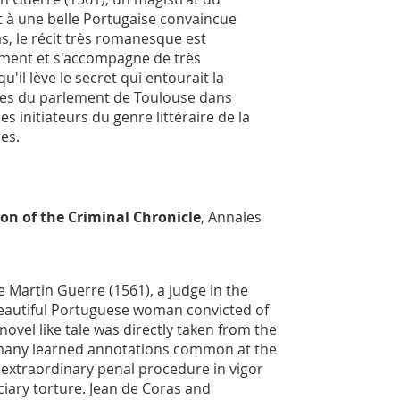
it à une belle Portugaise convaincue
, le récit très romanesque est
lement et s'accompagne de très
il lève le secret qui entourait la
ques du parlement de Toulouse dans
 initiateurs du genre littéraire de la
res
.
ion of the Criminal Chronicle
,
Annales
se Martin Guerre (1561), a judge in the
a beautiful Portuguese woman convicted of
ovel like tale was directly taken from the
d many learned annotations common at the
d extraordinary penal procedure in vigor
ciary torture. Jean de Coras and