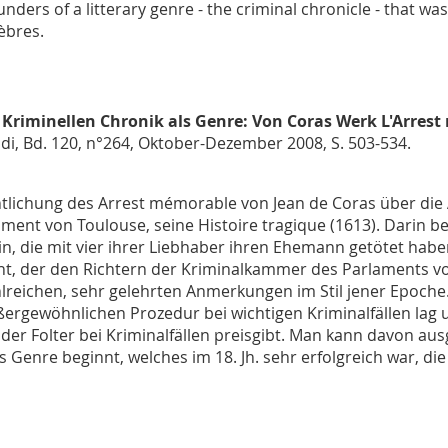
ders of a litterary genre - the criminal chronicle - that wa
èbres.
 Kriminellen Chronik als Genre: Von Coras Werk L'Arrest 
di
, Bd. 120, n°264, Oktober-Dezember 2008, S. 503-534.
tlichung des Arrest mémorable von Jean de Coras über die 
ament von Toulouse, seine Histoire tragique (1613). Darin b
, die mit vier ihrer Liebhaber ihren Ehemann getötet haben
ht, der den Richtern der Kriminalkammer des Parlaments v
lreichen, sehr gelehrten Anmerkungen im Stil jener Epoche
ußergewöhnlichen Prozedur bei wichtigen Kriminalfällen lag
er Folter bei Kriminalfällen preisgibt. Man kann davon aus
s Genre beginnt, welches im 18. Jh. sehr erfolgreich war, d