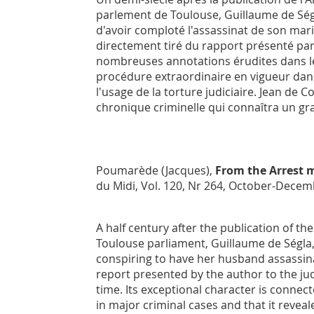
parlement de Toulouse, Guillaume de Ségl
d'avoir comploté l'assassinat de son mar
directement tiré du rapport présenté par
nombreuses annotations érudites dans le g
procédure extraordinaire en vigueur dans
l'usage de la torture judiciaire. Jean de 
chronique criminelle qui connaîtra un gra
Poumarède (Jacques),
From the
Arrest 
du Midi
, Vol. 120, Nr 264, October-Decem
A half century after the publication of th
Toulouse parliament, Guillaume de Ségla
conspiring to have her husband assassinat
report presented by the author to the j
time. Its exceptional character is connec
in major criminal cases and that it revea