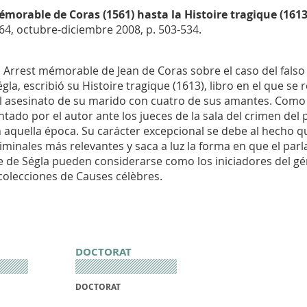
mémorable
de Coras (1561) hasta la
Histoire tragique
(1613
64, octubre-diciembre 2008, p. 503-534.
l
Arrest mémorable
de Jean de Coras sobre el caso del fals
gla, escribió su
Histoire tragique
(1613), libro en el que se 
asesinato de su marido con cuatro de sus amantes. Como e
tado por el autor ante los jueces de la sala del crimen d
 aquella época. Su carácter excepcional se debe al hecho 
riminales más relevantes y saca a luz la forma en que el pa
me de Ségla pueden considerarse como los iniciadores del gén
 colecciones de
Causes célèbres
.
DOCTORAT
DOCTORAT