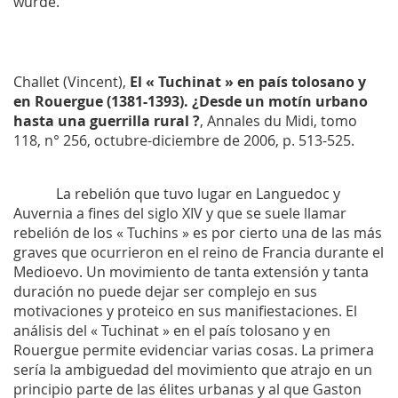
wurde.
Challet (Vincent),
El « Tuchinat » en país tolosano y
en Rouergue (1381-1393). ¿Desde un motín urbano
hasta una guerrilla rural ?
,
Annales du Midi
, tomo
118, n° 256, octubre-diciembre de 2006, p. 513-525.
La rebelión que tuvo lugar en Languedoc y
Auvernia a fines del siglo XIV y que se suele llamar
rebelión de los « Tuchins » es por cierto una de las más
graves que ocurrieron en el reino de Francia durante el
Medioevo. Un movimiento de tanta extensión y tanta
duración no puede dejar ser complejo en sus
motivaciones y proteico en sus manifiestaciones. El
análisis del « Tuchinat » en el país tolosano y en
Rouergue permite evidenciar varias cosas. La primera
sería la ambiguedad del movimiento que atrajo en un
principio parte de las élites urbanas y al que Gaston