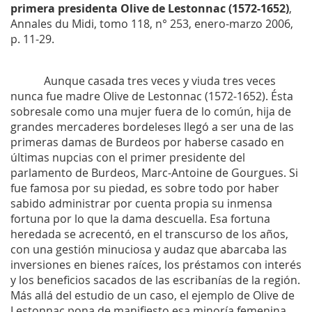
primera presidenta Olive de Lestonnac (1572-1652)
,
Annales du Midi
, tomo 118, n° 253, enero-marzo 2006,
p. 11-29.
Aunque casada tres veces y viuda tres veces
nunca fue madre Olive de Lestonnac (1572-1652). Ésta
sobresale como una mujer fuera de lo común, hija de
grandes mercaderes bordeleses llegó a ser una de las
primeras damas de Burdeos por haberse casado en
últimas nupcias con el primer presidente del
parlamento de Burdeos, Marc-Antoine de Gourgues. Si
fue famosa por su piedad, es sobre todo por haber
sabido administrar por cuenta propia su inmensa
fortuna por lo que la dama descuella. Esa fortuna
heredada se acrecentó, en el transcurso de los años,
con una gestión minuciosa y audaz que abarcaba las
inversiones en bienes raíces, los préstamos con interés
y los beneficios sacados de las escribanías de la región.
Más allá del estudio de un caso, el ejemplo de Olive de
Lestonnac pona de manifiesto esa minoría femenina