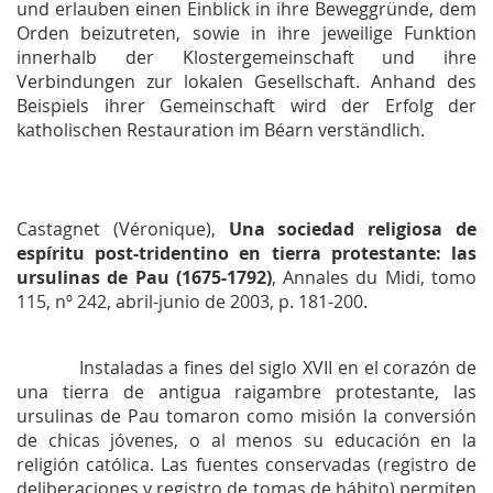
und erlauben einen Einblick in ihre Beweggründe, dem
Orden beizutreten, sowie in ihre jeweilige Funktion
innerhalb der Klostergemeinschaft und ihre
Verbindungen zur lokalen Gesellschaft. Anhand des
Beispiels ihrer Gemeinschaft wird der Erfolg der
katholischen Restauration im Béarn verständlich.
Castagnet (Véronique),
Una sociedad religiosa de
espíritu post-tridentino en tierra protestante: las
ursulinas de Pau (1675-1792)
,
Annales du Midi
, tomo
115, nº 242, abril-junio de 2003, p. 181-200.
Instaladas a fines del siglo XVII en el corazón de
una tierra de antigua raigambre protestante, las
ursulinas de Pau tomaron como misión la conversión
de chicas jóvenes, o al menos su educación en la
religión católica. Las fuentes conservadas (registro de
deliberaciones y registro de tomas de hábito) permiten