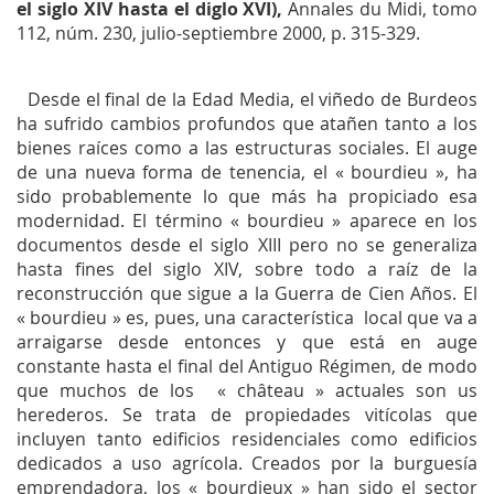
el siglo XIV hasta el diglo XVI),
Annales du Midi
, tomo
112, núm. 230, julio-septiembre 2000, p. 315-329.
Desde el final de la Edad Media, el viñedo de Burdeos
ha sufrido cambios profundos que atañen tanto a los
bienes raíces como a las estructuras sociales. El auge
de una nueva forma de tenencia, el « bourdieu », ha
sido probablemente lo que más ha propiciado esa
modernidad. El término « bourdieu » aparece en los
documentos desde el siglo XIII pero no se generaliza
hasta fines del siglo XIV, sobre todo a raíz de la
reconstrucción que sigue a la Guerra de Cien Años. El
« bourdieu » es, pues, una característica local que va a
arraigarse desde entonces y que está en auge
constante hasta el final del Antiguo Régimen, de modo
que muchos de los « château » actuales son us
herederos. Se trata de propiedades vitícolas que
incluyen tanto edificios residenciales como edificios
dedicados a uso agrícola. Creados por la burguesía
emprendadora, los « bourdieux » han sido el sector