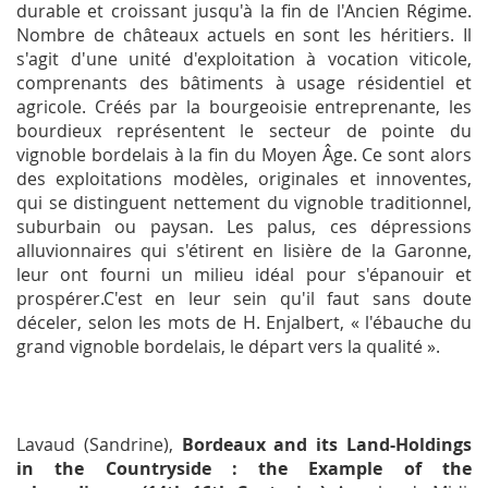
durable et croissant jusqu'à la fin de l'Ancien Régime.
Nombre de châteaux actuels en sont les héritiers. Il
s'agit d'une unité d'exploitation à vocation viticole,
comprenants des bâtiments à usage résidentiel et
agricole. Créés par la bourgeoisie entreprenante, les
bourdieux représentent le secteur de pointe du
vignoble bordelais à la fin du Moyen Âge. Ce sont alors
des exploitations modèles, originales et innoventes,
qui se distinguent nettement du vignoble traditionnel,
suburbain ou paysan. Les palus, ces dépressions
alluvionnaires qui s'étirent en lisière de la Garonne,
leur ont fourni un milieu idéal pour s'épanouir et
prospérer.C'est en leur sein qu'il faut sans doute
déceler, selon les mots de H. Enjalbert, « l'ébauche du
grand vignoble bordelais, le départ vers la qualité ».
Lavaud (Sandrine),
Bordeaux and its Land-Holdings
in the Countryside : the Example of the