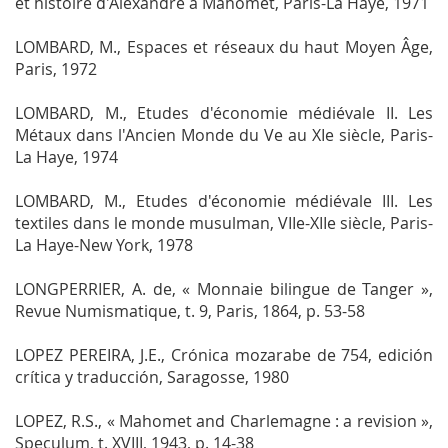
et histoire d'Alexandre à Mahomet
, Paris-La Haye, 1971
LOMBARD, M.,
Espaces et réseaux du haut Moyen Âge
,
Paris, 1972
LOMBARD, M.,
Etudes d'économie médiévale II. Les
Métaux dans l'Ancien Monde du Ve au XIe siècle
, Paris-
La Haye, 1974
LOMBARD, M.,
Etudes d'économie médiévale III. Les
textiles dans le monde musulman, VIIe-XIIe siècle
, Paris-
La Haye-New York, 1978
LONGPERRIER, A. de, « Monnaie bilingue de Tanger »,
Revue Numismatique
, t. 9, Paris, 1864, p. 53-58
LOPEZ PEREIRA, J.E.,
Crónica mozarabe de 754, edición
crítica y traducción
, Saragosse, 1980
LOPEZ, R.S., « Mahomet and Charlemagne : a revision »,
Speculum
, t. XVIII, 1943, p. 14-38