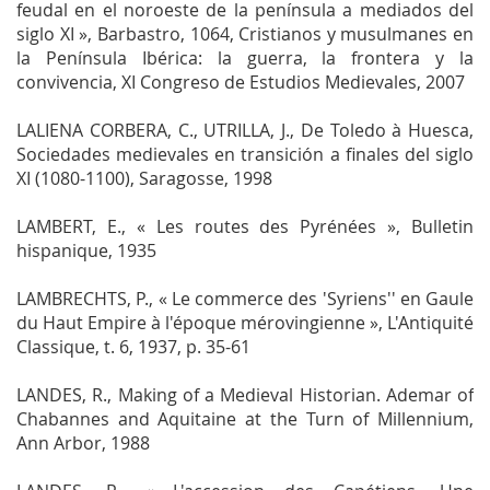
feudal en el noroeste de la península a mediados del
siglo XI »,
Barbastro, 1064,
Cristianos y musulmanes en
la Península Ibérica: la guerra, la frontera y la
convivencia
, XI Congreso de Estudios Medievales, 2007
LALIENA CORBERA, C., UTRILLA, J.,
De Toledo à Huesca,
Sociedades medievales en transición a finales del siglo
XI (1080-1100)
, Saragosse, 1998
LAMBERT, E., « Les routes des Pyrénées »,
Bulletin
hispanique
, 1935
LAMBRECHTS, P., « Le commerce des 'Syriens'' en Gaule
du Haut Empire à l'époque mérovingienne »,
L'Antiquité
Classique
, t. 6, 1937, p. 35-61
LANDES, R.,
Making of a Medieval Historian. Ademar of
Chabannes and Aquitaine at the Turn of Millennium
,
Ann Arbor, 1988