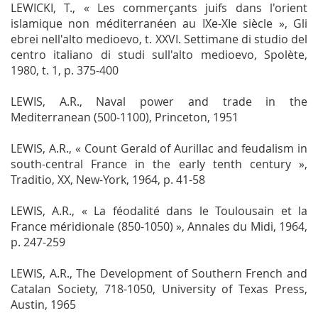
LEWICKI, T., « Les commerçants juifs dans l'orient
islamique non méditerranéen au IXe-XIe siècle »,
Gli
ebrei nell'alto medioevo, t. XXVI.
Settimane di studio del
centro italiano di studi sull'alto medioevo, Spolète,
1980, t. 1, p. 375-400
LEWIS, A.R.,
Naval power and trade in the
Mediterranean (500-1100)
, Princeton, 1951
LEWIS, A.R., « Count Gerald of Aurillac and feudalism in
south-central France in the early tenth century »,
Traditio
, XX, New-York, 1964, p. 41-58
LEWIS, A.R., « La féodalité dans le Toulousain et la
France méridionale (850-1050) »,
Annales du Midi
, 1964,
p. 247-259
LEWIS, A.R.,
The Development of Southern French and
Catalan Society, 718-1050
, University of Texas Press,
Austin, 1965