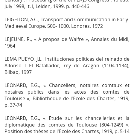
July 1998
, t. I, Leiden, 1999, p. 440-446
LEIGHTON, A.C.,
Transport and Communication in Early
Mediaeval Europe.
500- 1000
, Londres, 1972
LEJEUNE, R., « A propos de Waifre »,
Annales du Midi
,
1964
LEMA PUEYO, J.L.,
Instituciones políticas del reinado de
Alfonso I El Batallador, rey de Aragón (1104-1134)
,
Bilbao, 1997
LEONARD, E.G., « Chanceliers, notaires comtaux et
notaires publics dans les actes des comtes de
Toulouse »,
Bibliothèque de l'Ecole des Chartes
, 1919,
p. 37-74
LEONARD, E.G., « Etude sur les chancelleries et la
diplomatique des comtes de Toulouse (804-1249) »,
Position des thèses de l'Ecole des Chartes
, 1919, p. 5-14