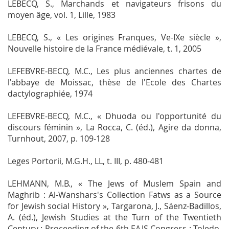
LEBECQ, S.,
Marchands et navigateurs frisons du
moyen âge
, vol. 1, Lille, 1983
LEBECQ, S.,
« Les origines Franques, Ve-IXe siècle »,
Nouvelle histoire de la France médiévale
, t. 1, 2005
LEFEBVRE-BECQ, M.C.,
Les plus anciennes chartes de
l'abbaye de Moissac
, thèse de l'Ecole des Chartes
dactylographiée, 1974
LEFEBVRE-BECQ, M.C., « Dhuoda ou l'opportunité du
discours féminin », La Rocca, C. (éd.),
Agire da donna
,
Turnhout, 2007, p. 109-128
Leges Portorii
,
M.G.H.,
LL
, t. III, p. 480-481
LEHMANN, M.B., « The Jews of Muslem Spain and
Maghrib : Al-Wanshars's Collection Fatws as a Source
for Jewish social History », Targarona, J., Sáenz-Badillos,
A. (éd.),
Jewish Studies at the Turn of the Twentieth
Century : Proceeding of the 6th EAJS Congress ; Toledo,