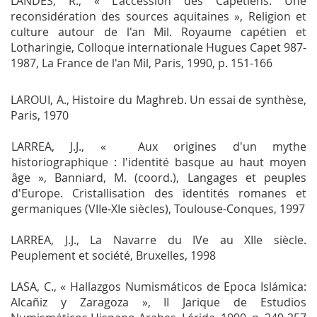
LANDES, R., « L'accession des Capétiens. Une
reconsidération des sources aquitaines »,
Religion et
culture autour de l'an Mil. Royaume capétien et
Lotharingie, Colloque internationale Hugues Capet 987-
1987, La France de l'an Mil
, Paris, 1990, p. 151-166
LAROUI, A.,
Histoire du Maghreb. Un essai de synthèse
,
Paris, 1970
LARREA, J.J., « Aux origines d'un mythe
historiographique : l'identité basque au haut moyen
âge », Banniard, M. (coord.),
Langages et peuples
d'Europe. Cristallisation des identités romanes et
germaniques (VIIe-XIe siècles)
, Toulouse-Conques, 1997
LARREA, J.J.,
La Navarre du IVe au XIIe siècle.
Peuplement et société
, Bruxelles, 1998
LASA, C., « Hallazgos Numismáticos de Epoca Islámica:
Alcañiz y Zaragoza »,
II Jarique de Estudios