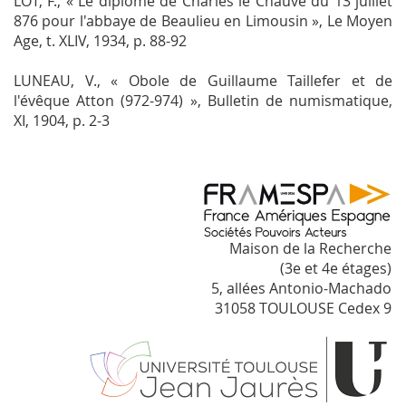
LOT, F., « Le diplôme de Charles le Chauve du 13 juillet
876 pour l'abbaye de Beaulieu en Limousin »,
Le Moyen
Age
, t. XLIV, 1934, p. 88-92
LUNEAU, V., « Obole de Guillaume Taillefer et de
l'évêque Atton (972-974) »,
Bulletin de numismatique
,
XI, 1904, p. 2-3
Maison de la Recherche
(3e et 4e étages)
5, allées Antonio-Machado
31058 TOULOUSE Cedex 9