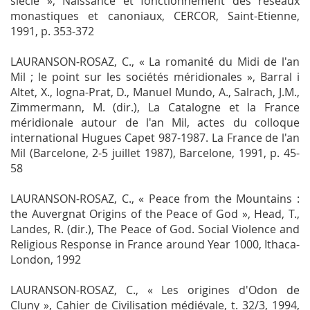
siècle »,
Naissance et fonctionnement des réseaux
monastiques et canoniaux
, CERCOR, Saint-Etienne,
1991, p. 353-372
LAURANSON-ROSAZ, C., « La romanité du Midi de l'an
Mil ; le point sur les sociétés méridionales », Barral i
Altet, X., Iogna-Prat, D., Manuel Mundo, A., Salrach, J.M.,
Zimmermann, M. (dir.),
La Catalogne et la France
méridionale autour de l'an Mil
, actes du colloque
international
Hugues Capet 987-1987. La France de l'an
Mil
(Barcelone, 2-5 juillet 1987), Barcelone, 1991, p. 45-
58
LAURANSON-ROSAZ, C., « Peace from the Mountains :
the Auvergnat Origins of the Peace of God », Head, T.,
Landes, R. (dir.),
The Peace of God. Social Violence and
Religious Response in France around Year 1000
, Ithaca-
London, 1992
LAURANSON-ROSAZ, C., « Les origines d'Odon de
Cluny »,
Cahier de Civilisation médiévale
, t. 32/3, 1994,