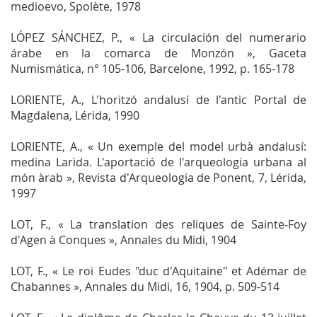
medioevo, Spolète, 1978
LÓPEZ SÁNCHEZ, P.,
« La circulación del numerario
árabe en la comarca de Monzón »,
Gaceta
Numismática
, n° 105-106, Barcelone, 1992, p. 165-178
LORIENTE, A.,
L'horitzó andalusí de l'antic Portal de
Magdalena
, Lérida, 1990
LORIENTE, A., « Un exemple del model urbà andalusí:
medina Larida. L'aportació de l'arqueologia urbana al
món àrab »,
Revista d'Arqueologia de Ponent
, 7, Lérida,
1997
LOT, F., « La translation des reliques de Sainte-Foy
d'Agen à Conques »,
Annales du Midi
, 1904
LOT, F., « Le roi Eudes "duc d'Aquitaine" et Adémar de
Chabannes »,
Annales du Midi,
16, 1904, p. 509-514