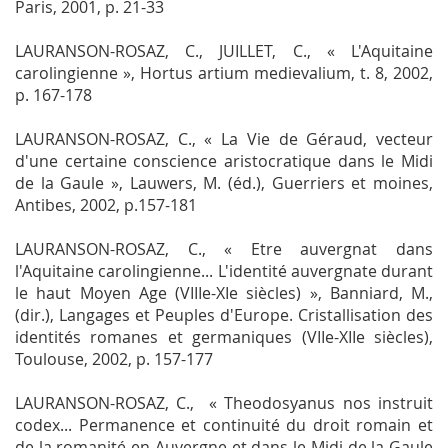
Paris, 2001, p. 21-33
LAURANSON-ROSAZ, C., JUILLET, C., « L'Aquitaine
carolingienne »,
Hortus artium medievalium
, t. 8, 2002,
p. 167-178
LAURANSON-ROSAZ, C., « La Vie de Géraud, vecteur
d'une certaine conscience aristocratique dans le Midi
de la Gaule », Lauwers, M. (éd.),
Guerriers et moines
,
Antibes, 2002, p.157-181
LAURANSON-ROSAZ, C.,
« Etre auvergnat dans
l'Aquitaine carolingienne... L'identité auvergnate durant
le haut Moyen Age (VIIIe-XIe siècles) »,
Banniard, M.,
(dir.),
Langages et Peuples d'Europe. Cristallisation des
identités romanes et germaniques (VIIe-XIIe siècles),
Toulouse, 2002, p. 157-177
LAURANSON-ROSAZ, C., «
Theodosyanus nos instruit
codex
... Permanence et continuité du droit romain et
de la romanité en Auvergne et dans le Midi de la Gaule