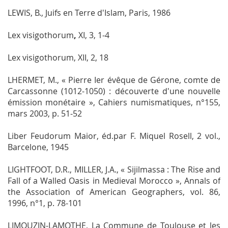
LEWIS, B.,
Juifs en Terre d'Islam
, Paris, 1986
Lex visigothorum
,
XI
, 3, 1-4
Lex visigothorum, XII
, 2, 18
LHERMET, M., « Pierre Ier évêque de Gérone, comte de
Carcassonne (1012-1050) : découverte d'une nouvelle
émission monétaire »,
Cahiers numismatiques
, n°155,
mars 2003, p. 51-52
Liber Feudorum Maior
, éd.par F. Miquel Rosell, 2 vol.,
Barcelone, 1945
LIGHTFOOT, D.R., MILLER, J.A., « Sijilmassa : The Rise and
Fall of a Walled Oasis in Medieval Morocco »,
Annals of
the Association of American Geographers
, vol. 86,
1996, n°1, p. 78-101
LIMOUZIN-LAMOTHE,
La Commune de Toulouse et les