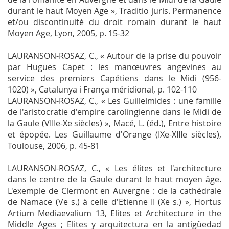
durant le haut Moyen Age »,
Traditio juris. Permanence
et/ou discontinuité du droit romain durant le haut
Moyen Age
, Lyon, 2005, p. 15-32
LAURANSON-ROSAZ, C., « Autour de la prise du pouvoir
par Hugues Capet : les manœuvres angevines au
service des premiers Capétiens dans le Midi (956-
1020) »,
Catalunya i França méridional
, p. 102-110
LAURANSON-ROSAZ, C., « Les Guillelmides : une famille
de l'aristocratie d'empire carolingienne dans le Midi de
la Gaule (VIIIe-Xe siècles) », Macé, L. (éd.),
Entre histoire
et épopée. Les Guillaume d'Orange (IXe-XIIIe siècles)
,
Toulouse, 2006, p. 45-81
LAURANSON-ROSAZ, C., « Les élites et l'architecture
dans le centre de la Gaule durant le haut moyen âge.
L'exemple de Clermont en Auvergne : de la cathédrale
de Namace (Ve s.) à celle d'Etienne II (Xe s.) »,
Hortus
Artium Mediaevalium
13,
Elites et Architecture in the
Middle Ages ; Elites y arquitectura en la antigüedad