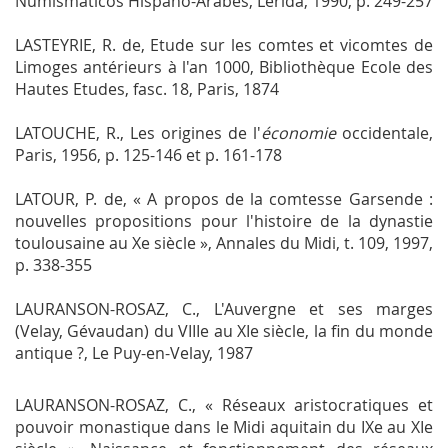
Numismáticos Hispano-Arabes
, Lérida, 1990, p. 249-257
LASTEYRIE, R. de,
Etude sur les comtes et vicomtes de
Limoges antérieurs à l'an 1000
, Bibliothèque Ecole des
Hautes Etudes, fasc. 18, Paris, 1874
LATOUCHE, R.,
Les origines de l'
économie
occidentale
,
Paris, 1956, p. 125-146 et p. 161-178
LATOUR, P. de, « A propos de la comtesse Garsende :
nouvelles propositions pour l'histoire de la dynastie
toulousaine au Xe siècle »,
Annales du Midi
, t. 109, 1997,
p. 338-355
LAURANSON-ROSAZ, C.,
L'Auvergne et ses marges
(Velay, Gévaudan) du VIIIe au XIe siècle, la fin du monde
antique ?
, Le Puy-en-Velay, 1987
LAURANSON-ROSAZ, C., « Réseaux aristocratiques et
pouvoir monastique dans le Midi aquitain du IXe au XIe