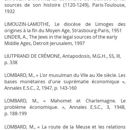
sources de son histoire (1120-1249)
, Paris-Toulouse,
1932
LIMOUZIN-LAMOTHE,
Le diocèse de Limoges des
origines à la fin du Moyen Age
, Strasbourg-Paris, 1951
LINDER, A.,
The Jews in the legal sources of the early
Middle Ages
, Detroit-Jerusalem, 1997
LIUTPRAND DE CRÉMONE,
Antapodosis
,
M.G.H., SS
, III,
p. 338
LOMBARD, M., « L'or musulman du VIIe au XIe siècle. Les
bases monétaires d'une suprématie économique »,
Annales E.S.C.
, 2, 1947, p. 143-160
LOMBARD, M., « Mahomet et Charlemagne. Le
problème économique. »,
Annales E.S.C.
, 3, 1948,
p. 188-199
LOMBARD, M., « La route de la Meuse et les relations