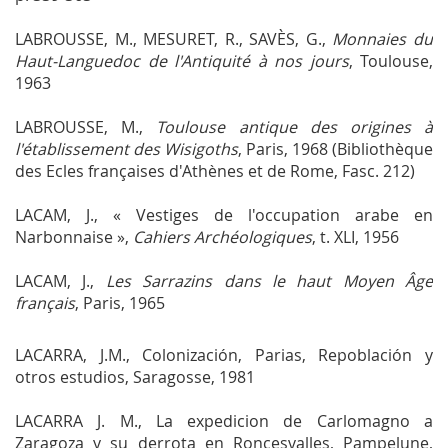
LABROUSSE, M., MESURET, R., SAVÈS, G.,
Monnaies du
Haut-Languedoc de l'Antiquité à nos jours
, Toulouse,
1963
LABROUSSE, M.,
Toulouse antique des origines à
l'établissement des Wisigoths
, Paris, 1968 (Bibliothèque
des Ecles françaises d'Athènes et de Rome, Fasc. 212)
LACAM, J., « Vestiges de l'occupation arabe en
Narbonnaise »,
Cahiers Archéologiques
, t. XLI, 1956
LACAM, J.,
Les Sarrazins dans le haut Moyen Âge
français
, Paris, 1965
LACARRA, J.M.,
Colonización, Parias, Repoblación y
otros estudios
, Saragosse, 1981
LACARRA J. M.,
La expedicion de Carlomagno a
Zaragoza y su derrota en Roncesvalles
, Pampelune,