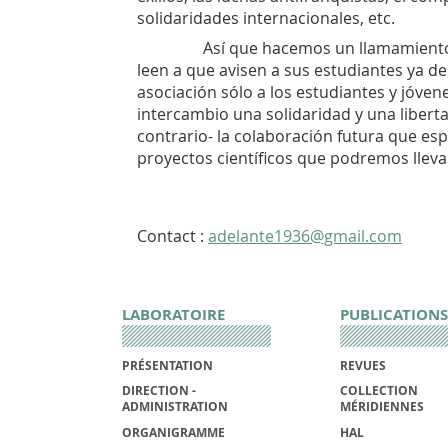
solidaridades internacionales, etc.
Así que hacemos un llamamiento 
leen a que avisen a sus estudiantes ya des
asociación sólo a los estudiantes y jóvene
intercambio una solidaridad y una liberta
contrario- la colaboración futura que es
proyectos científicos que podremos llev
Contact :
adelante1936@gmail.com
LABORATOIRE
PUBLICATIONS
PRÉSENTATION
REVUES
DIRECTION -
COLLECTION
ADMINISTRATION
MÉRIDIENNES
ORGANIGRAMME
HAL