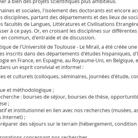
r à bien des projets scientifiques plus ambitieux.
ines et sociales, l'isolement des doctorants est encore ac
disciplines, partant des départements et des lieux de socia
des facultés de Langues, Littératures et Civilisations Etrang
er à ce pays. Or, en croisant les disciplines sur différentes
 en commun, d'entraide et de discussion.
que de l'Université de Toulouse - Le Mirail, a été créée une 
s inscrits dans des départements d'études hispaniques, d'hi
ogie en France, en Espagne, au Royaume-Uni, en Belgique, en 
ans un esprit convivial et informel :
 et culturels (colloques, séminaires, journées d'étude, con
que et méthodologique ;
echerche : bourses de séjour, bourses de thèse, opportunité
se ;
tif et institutionnel en lien avec nos recherches (musées, a
 Internet) ;
réparer des séjours sur le terrain (hébergement, condition 
errogations concernant nos recherches.