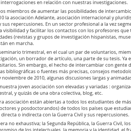
 interrogaciones en relación con nuestras investigaciones.
s miembros de aumentar las posibilidades de intercambio 
 la asociación Adelante, asociación internacional y pluridi
 y sus repercusiones. En un sector profesional a la vez seg
isibilidad y facilitar los contactos con los profesores que
des (revistas y grupos de investigación hispanistas, museo
stán en marcha.
inario trimestral, en el cual un par de voluntarios, miembr
tigación, un borrador de artículo, una parte de su tesis. Ya
tarios. Sin embargo, el hecho de intercambiar con gente 
as bibliográficas o fuentes más precisas, consejos metodol
y noviembre de 2010, algunas discusiones largas y animada
 nuestra joven asociación son elevadas y variadas : organiz
stral, y quizás de una obra colectiva, blog, etc.
tra asociación están abiertas a todos los estudiantes de má
(doctores y posdoctorandos) de todos los países que estudia
directa o indirecta con la Guerra Civil y sus repercusiones.
ra no exhaustiva; la Segunda República, la Guerra Civil, lo
mpromiso de los intelectuales, la memoria y la identidad, el 