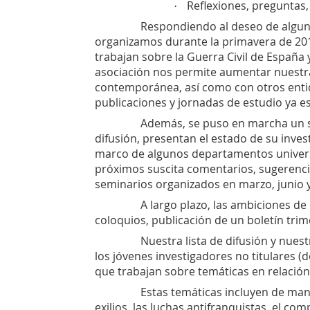
Reflexiones, preguntas,
·
Respondiendo al deseo de alguno
organizamos durante la primavera de 2010
trabajan sobre la Guerra Civil de España
asociación nos permite aumentar nuestra v
contemporánea, así como con otros entida
publicaciones y jornadas de estudio ya e
Además, se puso en marcha un sem
difusión, presentan el estado de su inves
marco de algunos departamentos universi
próximos suscita comentarios, sugerenci
seminarios organizados en marzo, junio 
A largo plazo, las ambiciones de
coloquios, publicación de un boletín trime
Nuestra lista de difusión y nues
los jóvenes investigadores no titulares 
que trabajan sobre temáticas en relación 
Estas temáticas incluyen de mane
exilios, las luchas antifranquistas, el co