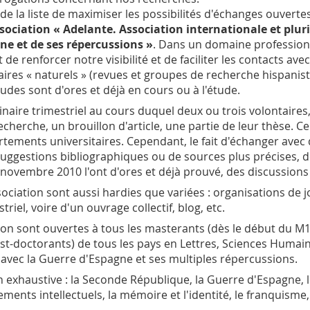
e la liste de maximiser les possibilités d'échanges ouverte
ssociation « Adelante. Association internationale et plur
ne et de ses répercussions »
. Dans un domaine professionn
de renforcer notre visibilité et de faciliter les contacts ave
ires « naturels » (revues et groupes de recherche hispanist
udes sont d'ores et déjà en cours ou à l'étude.
aire trimestriel au cours duquel deux ou trois volontaires,
recherche, un brouillon d'article, une partie de leur thèse. 
tements universitaires. Cependant, le fait d'échanger avec d
uggestions bibliographiques ou de sources plus précises,
 novembre 2010 l'ont d'ores et déjà prouvé, des discussions 
sociation sont aussi hardies que variées : organisations de
riel, voire d'un ouvrage collectif, blog, etc.
tion sont ouvertes à tous les masterants (dès le début du M
st-doctorants) de tous les pays en Lettres, Sciences Humaine
 avec la Guerre d'Espagne et ses multiples répercussions.
exhaustive : la Seconde République, la Guerre d'Espagne, 
gements intellectuels, la mémoire et l'identité, le franquisme