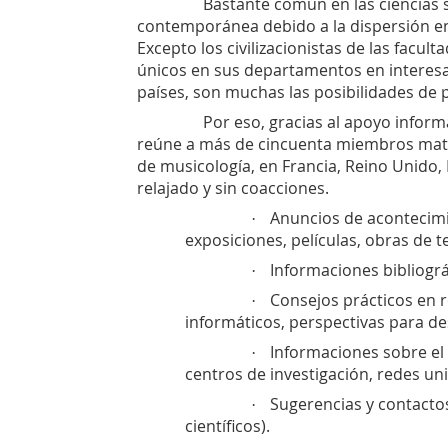
Bastante común en las ciencias 
contemporánea debido a la dispersión ent
Excepto los civilizacionistas de las facult
únicos en sus departamentos en interesar
países, son muchas las posibilidades de
Por eso, gracias al apoyo inform
reúne a más de cincuenta miembros matricu
de musicología, en Francia, Reino Unido,
relajado y sin coacciones.
Anuncios de acontecimie
·
exposiciones, películas, obras de te
Informaciones bibliogr
·
Consejos prácticos en r
·
informáticos, perspectivas para des
Informaciones sobre el 
·
centros de investigación, redes univ
Sugerencias y contactos
·
científicos).