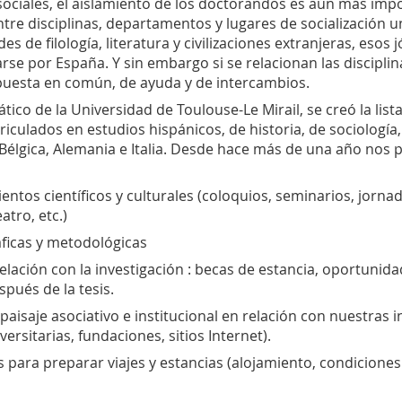
sociales, el aislamiento de los doctorandos es aún más imp
re disciplinas, departamentos y lugares de socialización un
ades de filología, literatura y civilizaciones extranjeras, es
se por España. Y sin embargo si se relacionan las disciplin
 puesta en común, de ayuda y de intercambios.
ático de la Universidad de Toulouse-Le Mirail, se creó la li
lados en estudios hispánicos, de historia, de sociología, d
 Bélgica, Alemania e Italia. Desde hace más de una año nos
ntos científicos y culturales (coloquios, seminarios, jorna
atro, etc.)
áficas y metodológicas
elación con la investigación : becas de estancia, oportunid
pués de la tesis.
paisaje asociativo e institucional en relación con nuestras 
ersitarias, fundaciones, sitios Internet).
 para preparar viajes y estancias (alojamiento, condiciones