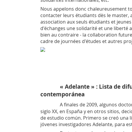
solidarités internationales, etc.
Nous appelons donc chaleureusement toute
contacter leurs étudiants dès le master, af
association aux seuls étudiants et jeunes
d'échanges une solidarité et une liberté a
bien au contraire - la collaboration fut
cadre de journées d'études et autres pro
« Adelante » : Lista de di
contemporánea
A finales de 2009, algunos docto
siglo XX, en España y en otros sitios, de
de estudio común. Primero se creó una li
jóvenes investigadores Adelante, para es