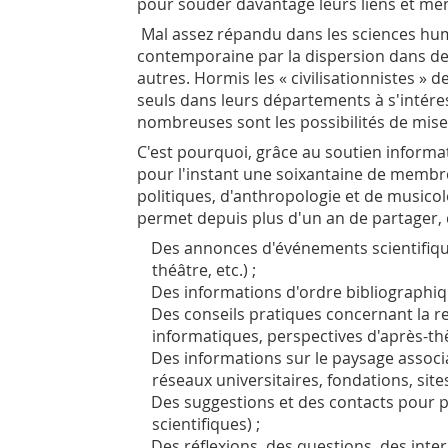
pour souder davantage leurs liens et mene
Mal assez répandu dans les sciences huma
contemporaine par la dispersion dans des 
autres. Hormis les « civilisationnistes » 
seuls dans leurs départements à s'intéress
nombreuses sont les possibilités de mise
C'est pourquoi, grâce au soutien informati
pour l'instant une soixantaine de membre
politiques, d'anthropologie et de musicol
permet depuis plus d'un an de partager, d
Des annonces d'événements scientifiques
théâtre, etc.) ;
Des informations d'ordre bibliographi
Des conseils pratiques concernant la r
informatiques, perspectives d'après-thè
Des informations sur le paysage associa
réseaux universitaires, fondations, sites
Des suggestions et des contacts pour p
scientifiques) ;
Des réflexions, des questions, des int