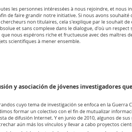
s les personnes intéressées à nous rejoindre, et nous invi
in de faire grandir notre initiative. Si nous avons souhaité o
 chercheurs non titulaires, cela s'explique par le souhait de
bsolue et sans complexe dans le dialogue, d'où un respect stri
ure que nous espérons riche et fructueuse avec des maîtres d
jets scientifiques à mener ensemble.
fusión y asociación de jóvenes investigadores qu
randos cuyo tema de investigación se enfoca en la Guerra Civ
cidimos formar un colectivo con el fin de mutualizar inform
sta de difusión Internet. Y en junio de 2010, algunos de s
trechar aún más los vínculos y llevar a cabo proyectos cien