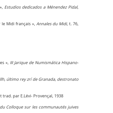
»,
Estudios dedicados a Ménendez Pidal
,
le Midi français »,
Annales du Midi
, t. 76,
nes »,
III Jarique de Numismática Hispano-
llh, último rey zrí de Granada, destronato
et trad. par E.Lévi- Provençal, 1938
 du Colloque sur les communautés juives