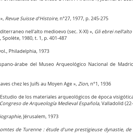
 »,
Revue Suisse d'Histoire
, n°27, 1977, p. 245-275
iterraneo nell'alto medioevo (sec. X-XI) »,
Gli ebrei nell'alt
, Spolète, 1980, t. 1, p. 401-487
 vol., Philadelphia, 1973
ispano-árabe del Museo Arqueológico Nacional de Madrid
laves chez les Juifs au Moyen Age »,
Zion
, n°1, 1936
 Estudio de los materiales arqueológicos de época visigótica
 Congreso de Arqueología Medieval Española
, Valladolid (2
liographie
, Jérusalem, 1973
omtes de Turenne : étude d'une prestigieuse dynastie, de