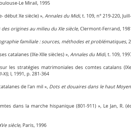
Toulouse-Le Mirail, 1995
e- début Xe siècle) »,
Annales du Midi
, t. 109, n° 219-220, Jui
des origines au milieu du XIe siècle
, Clermont-Ferrand, 198
ographie familiale : sources, méthodes et problématiques
, 
s catalanes (IXe-XIIe siècles) »,
Annales du Midi
, t. 109, 19
ur les stratégies matrimoniales des comtes catalans (IXe-
-XI)
, I, 1991, p. 281-364
atalanes de l'an mil »,
Dots et douaires dans le haut Moye
mtes dans la marche hispanique (801-911) », Le Jan, R. (é
XVe siècle
, Paris, 1996