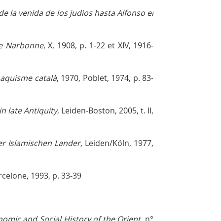
sde la venida de los judios hasta Alfonso el
de Narbonne
, X, 1908, p. 1-22 et XIV, 1916-
onaquisme català
, 1970, Poblet, 1974, p. 83-
in late Antiquity
, Leiden-Boston, 2005, t. II,
er Islamischen Lander
, Leiden/Köln, 1977,
arcelone, 1993, p. 33-39
nomic and Social History of the Orient
, n°