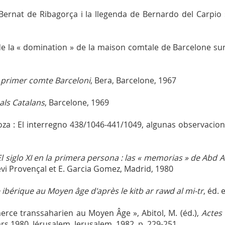
Bernat de Ribagorça i la llegenda de Bernardo del Carpio 
de la « domination » de la maison comtale de Barcelone sur 
l primer comte Barceloni
, Bera, Barcelone, 1967
 als Catalans
, Barcelone, 1969
oza : El interregno 438/1046-441/1049, algunas observacio
El siglo XI en la primera persona : las « memorias » de Abd A
 Lévi Provençal et E. Garcia Gomez, Madrid, 1980
 ibérique au Moyen âge d'après le kitb ar rawd al mi-tr
, éd. 
erce transsaharien au Moyen Âge », Abitol, M. (éd.),
Actes
rs 1980, Jérusalem, Jerusalem, 1982, p. 229-251