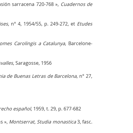
vasión sarracena 720-768 »,
Cuadernos de
ises
, n° 4, 1954/55, p. 249-272, et
Etudes
lomes Carolingis a Catalunya
, Barcelone-
valles
, Saragosse, 1956
mia de Buenas Letras de Barcelona
, n° 27,
erecho español
, 1959, t. 29, p. 677-682
ns »,
Montserrat, Studia monastica
3, fasc.