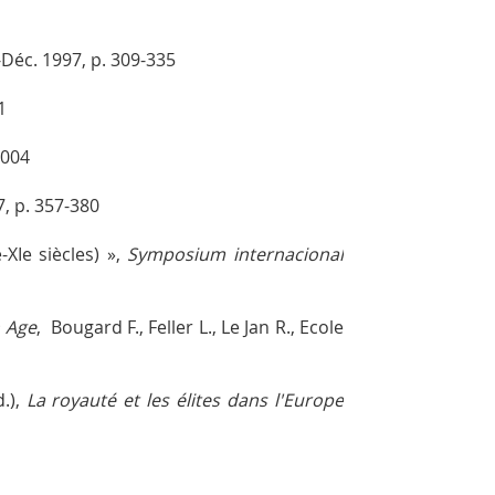
ll-Déc. 1997, p. 309-335
1
2004
97, p. 357-380
XIe siècles) »,
Symposium internacional
n Age
, Bougard F., Feller L., Le Jan R., Ecole
d.),
La royauté et les élites dans l'Europe