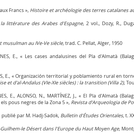
 aux Francs »,
Histoire et archéologie des terres catalanes 
t la littérature des Arabes d'Espagne
, 2 vol., Dozy, R., Duga
nt musulman au IVe-Ve siècle
, trad. C. Pellat, Alger, 1950
NES, E., « Les cases andalusines del Pla d'Almatà (Bala
E., « Organización territorial y poblamiento rural en torno a
et d'al-Andalus (VIe-XIe siècles) : la transition (Villa 2)
, To
S, E., ALONSO, N., MARTÍNEZ, J., « El Pla d'Almatà (Bala
 i els pous negres de la Zona 5 »,
Revista d'Arqueologia de P
be publié par M. Hadj-Sadok,
Bulletin d'Études Orientales
, t. 
-Guilhem-le Désert dans l'Europe du Haut Moyen Age
, Mont