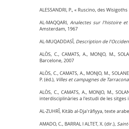
ALESSANDRI, P., « Ruscino, des Wisigoths
AL-MAQQARI,
Analectes sur l'histoire e
Amsterdam, 1967
AL-MUQADDASÎ,
Description de l'Occide
ALÒS, C., CAMATS, A., MONJO, M., SOLA
Barcelone, 2007
ALÒS, C., CAMATS, A., MONJO, M., SOLANES, 
P. (éd.),
Villes et campagnes de Tarraconaise 
ALÒS, C., CAMATS, A., MONJO, M., SOLANE
interdisciplinàries a l'estudi de les sitges
AL-ZUHRÎ, Kitâb al-Dja'râfiyya, texte ara
AMADO, C., BARRAL I ALTET, X. (dir.),
Saint