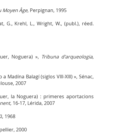
au Moyen Âge
, Perpignan, 1995
t, G., Krehl, L., Wright, W., (publ.), réed.
guer, Noguera) »,
Tribuna d'arqueologia
,
 Madína Balagí (siglos VIII-XIII) », Sénac,
ulouse, 2007
guer, la Noguera) : primeres aportacions
onent
, 16-17, Lérida, 2007
XXI, 1968
pellier, 2000