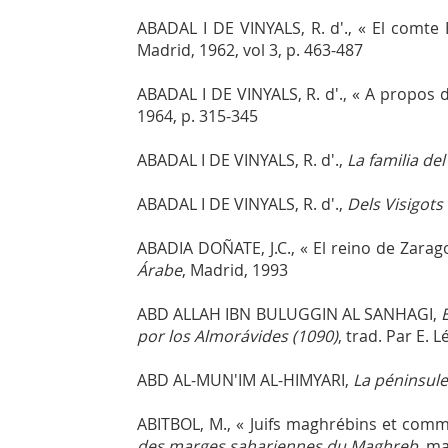
ABADAL I DE VINYALS, R. d'., « El comte 
Madrid, 1962, vol 3, p. 463-487
ABADAL I DE VINYALS, R. d'., « A propos 
1964, p. 315-345
ABADAL I DE VINYALS, R. d'.,
La familia de
ABADAL I DE VINYALS, R. d'.,
Dels Visigots
ABADIA DOÑATE, J.C., « El reino de Zarag
Árabe
, Madrid, 1993
ABD ALLAH IBN BULUGGIN AL SANHAGI,
por los Almorávides (1090)
, trad. Par E.
ABD AL-MUN'IM AL-HIMYARI,
La péninsule
ABITBOL, M., « Juifs maghrébins et comm
des marges sahariennes du Maghreb
, ma