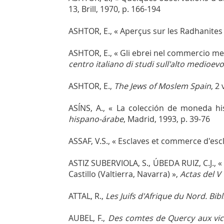
13, Brill, 1970, p. 166-194
ASHTOR, E., « Aperçus sur les Radhanites
ASHTOR, E., « Gli ebrei nel commercio med
centro italiano di studi sull'alto medioevo
ASHTOR, E.,
The Jews of Moslem Spain
, 2
ASÍNS, A., « La colección de moneda h
hispano-árabe
, Madrid, 1993, p. 39-76
ASSAF, V.S., « Esclaves et commerce d'esc
ASTIZ SUBERVIOLA, S., ÚBEDA RUIZ, C.J., «
Castillo (Valtierra, Navarra) »,
Actas del V
ATTAL, R.,
Les Juifs d'Afrique du Nord. Bib
AUBEL, F.,
Des comtes de Quercy aux vic