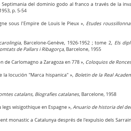
e Septimania del dominio godo al franco a través de la in
1953, p. 5-54
gne sous l'Empire de Louis le Pieux »,
Etudes roussillonna
carolingia
, Barcelone-Genève, 1926-1952 ; tome 2,
Els dip
Comtats de Pallars i Ribagorça
, Barcelone, 1955
tion de Carlomagno a Zaragoza en 778 »,
Coloquios de Ronces
e la locución "Marca hispanica" »,
Boletin de la Real Acade
omtes catalans, Biografies catalanes
, Barcelone, 1958
u legs wisigothique en Espagne »,
Anuario de historia del d
ment monastic a Catalunya després de l'expulsio dels Sarrai