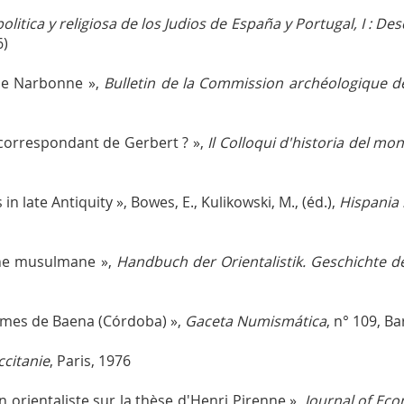
politica y religiosa de los Judios de España y Portugal, I : De
6)
de Narbonne »,
Bulletin de la Commission archéologique 
correspondant de Gerbert ? »,
Il Colloqui d'historia del m
in late Antiquity », Bowes, E., Kulikowski, M., (éd.),
Hispania 
agne musulmane »,
Handbuch der Orientalistik. Geschichte d
hames de Baena (Córdoba) »,
Gaceta Numismática
, n° 109, B
ccitanie
, Paris, 1976
 orientaliste sur la thèse d'Henri Pirenne »,
Journal of Eco