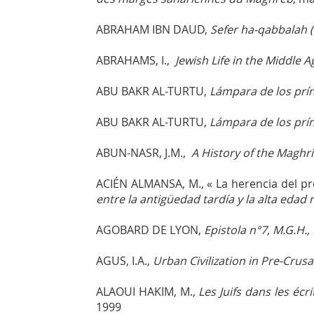
ABRAHAM IBN DAUD,
Sefer ha-qabbalah (
ABRAHAMS, I.,
Jewish Life in the Middle A
ABU BAKR AL-TURTU,
Lámpara de los prí
ABU BAKR AL-TURTU,
Lámpara de los prí
ABUN-NASR, J.M.,
A History of the Maghri
ACIÉN ALMANSA, M., « La herencia del pro
entre la antigüedad tardía y la alta edad
AGOBARD DE LYON,
Epistola n°7, M.G.H., 
AGUS, I.A.,
Urban Civilization in Pre-Cru
ALAOUI HAKIM, M.,
Les Juifs dans les éc
1999