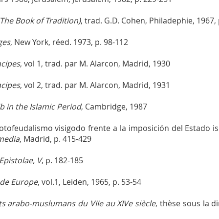
The Book of Tradition)
, trad. G.D. Cohen, Philadephie, 1967, 
ges
, New York, réed. 1973, p. 98-112
ncipes
, vol 1, trad. par M. Alarcon, Madrid, 1930
ncipes
, vol 2, trad. par M. Alarcon, Madrid, 1931
b in the Islamic Period
, Cambridge, 1987
tofeudalismo visigodo frente a la imposición del Estado i
 media
, Madrid, p. 415-429
Epistolae, V
, p. 182-185
sade Europe
, vol.1, Leiden, 1965, p. 53-54
rits arabo-muslumans du VIIe au XIVe siècle
, thèse sous la dir