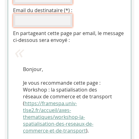
Email du destinataire (*) :
En partageant cette page par email, le message
ci-dessous sera envoyé :
Bonjour,
Je vous recommande cette page :
Workshop : la spatialisation des
réseaux de commerce et de transport
(
https://framespa.univ-
tlse2.fr/accueil/axes-
thematiques/workshop-la-
spatialisation-des-reseaux-de-
commerce-et-de-transport
).